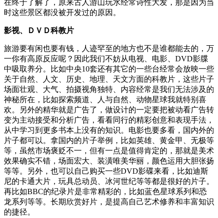
在终于了解了，原来古人游山玩水经常诗性大发，那是因为当
时这些景区都没被开发过的原因。
影视、ＤＶＤ科教片
旅游要有闲也要有钱，人迹罕至的地方也不是谁都能去的，万
一你有高原反应呢？因此我们不妨从电视、电影、DVD影牒
中吸取养分。比如中央10套还有其它的一些台经常会放映一些
关于自然、人文、历史、地理、天文方面的科教片，这些片子
场面壮观、大气、拍摄视角独特、内容经常是我们无法涉及的
神秘所在，比如探索频道、人与自然、动物星球我就特别喜
欢。另外的精华就是广告了，做设计的一定要把被动看广告转
变为主动接受和分析广告，看看同行的精彩创意和表现手法，
从中学习到更多书本上没有的知识。电影也要多看，国内外的
片子都可以。拿国内的片子举例，比如英雄、黄金甲、无极等
等，虽然市场褒贬不一，但有一点是值得肯定的，那就是美术
效果确实不错，场面宏大、装潢唯美华丽，颜色运用大胆张扬
等等。另外，也可以自己购买一些DVD影碟来看，比如迪斯
尼的卡通大片，玩具总动员、冰河世纪等等都是很好的片子。
再比如BBC的纪录片是非常精彩的，比如蓝色星球系列和恐
龙系列等等。长期欣赏好片，是提高自己艺术修养和丰富知识
的捷径。