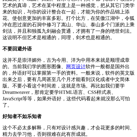
艺术的真谛，艺术在某中程度上是一种感觉，把从其它门类学
来的知识，与你的设计整合在一起，才能为你的作品锦上添
花、使创意更加的丰富多彩。打个比方，在笑傲江湖中，令狐
冲在思过崖的石洞中修习了嵩山、华山、泰山多个门派的上乘
剑法，并且和独孤九剑融会贯通，才拥有了一身的绝世剑法。
这说明不但艺术是相通的，同理，剑术也是相通的。
不要回避外语
这并不是崇洋媚外，古为今用、洋为中用本来就是顺理成章
的。当前我们学的图形图像、
网页设计
软件一般都是国外出
的，外语好可以掌握第一手的资料。一般来说，软件的英文版
出来之后，要有几周甚至几个月才能看到汉化或者中文简体
版。不要小看这个时间差，这就是市场。再比如我们要学
Dreamweaver，那肯定要学HTML语言、CSS样式表、
JavaScript等等，如果外语好，这些代码看起来就没那么可怕
了。
好知者不如乐知者
这个不必太多解释，只有对设计感兴趣，才会花更多的时间、
精力去学习他，否则很难在此有所成就。