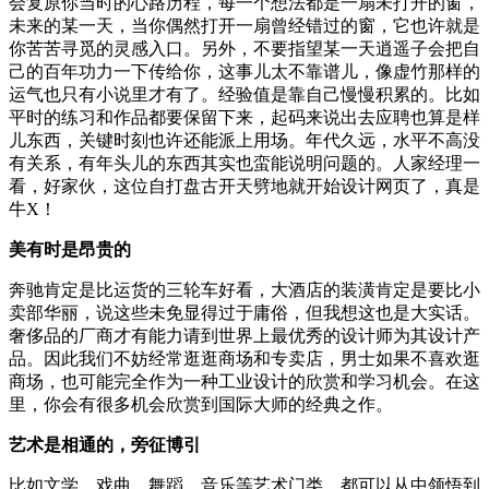
会复原你当时的心路历程，每一个想法都是一扇未打开的窗，
未来的某一天，当你偶然打开一扇曾经错过的窗，它也许就是
你苦苦寻觅的灵感入口。另外，不要指望某一天逍遥子会把自
己的百年功力一下传给你，这事儿太不靠谱儿，像虚竹那样的
运气也只有小说里才有了。经验值是靠自己慢慢积累的。比如
平时的练习和作品都要保留下来，起码来说出去应聘也算是样
儿东西，关键时刻也许还能派上用场。年代久远，水平不高没
有关系，有年头儿的东西其实也蛮能说明问题的。人家经理一
看，好家伙，这位自打盘古开天劈地就开始设计网页了，真是
牛X！
美有时是昂贵的
奔驰肯定是比运货的三轮车好看，大酒店的装潢肯定是要比小
卖部华丽，说这些未免显得过于庸俗，但我想这也是大实话。
奢侈品的厂商才有能力请到世界上最优秀的设计师为其设计产
品。因此我们不妨经常逛逛商场和专卖店，男士如果不喜欢逛
商场，也可能完全作为一种工业设计的欣赏和学习机会。在这
里，你会有很多机会欣赏到国际大师的经典之作。
艺术是相通的，旁征博引
比如文学、戏曲、舞蹈、音乐等艺术门类，都可以从中领悟到