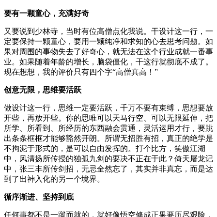
要有一颗童心，充满好奇
又要说到少林寺，当时有位高僧点化我说。干设计这一行，一
定要保持一颗童心，要用一颗纯净和求知的心去思考问题。如
果对周围的事物失去了好奇心，就无法在这个行业成就一番事
业。如果随着年龄的增长，脑袋僵化，干这行就彻底不成了。
现在想想，我的评价只有四个字“高僧真高！”
创意无限，思维要活跃
做设计这一行，思维一定要活跃，千万不要有束缚，思想要放
开些，再放开些。你的思唯可以天马行空、可以无限延伸，把
所学、所看到、所经历的东西融会贯通，灵活运用才行，要跳
出条条框框才能够豁然开朗。所谓无招胜有招，真正的绝学是
不拘泥于形式的，是可以自由发挥的。打个比方，笑傲江湖
中，风清扬所传授的独孤九剑的要决不正在于此？倚天屠龙记
中，张三丰所传剑招，无忌全然忘了，其实并非真忘，而是达
到了出神入化的另一个境界。
循序渐进、坚持到底
任何事都不是一蹴而就的，就好像悟空修成正果要历尽艰险，