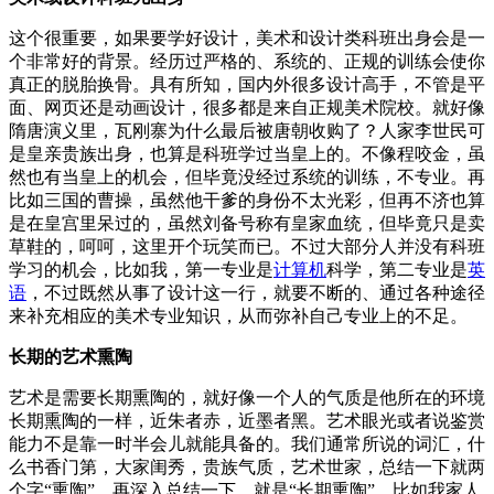
这个很重要，如果要学好设计，美术和设计类科班出身会是一
个非常好的背景。经历过严格的、系统的、正规的训练会使你
真正的脱胎换骨。具有所知，国内外很多设计高手，不管是平
面、网页还是动画设计，很多都是来自正规美术院校。就好像
隋唐演义里，瓦刚寨为什么最后被唐朝收购了？人家李世民可
是皇亲贵族出身，也算是科班学过当皇上的。不像程咬金，虽
然也有当皇上的机会，但毕竟没经过系统的训练，不专业。再
比如三国的曹操，虽然他干爹的身份不太光彩，但再不济也算
是在皇宫里呆过的，虽然刘备号称有皇家血统，但毕竟只是卖
草鞋的，呵呵，这里开个玩笑而已。不过大部分人并没有科班
学习的机会，比如我，第一专业是
计算机
科学，第二专业是
英
语
，不过既然从事了设计这一行，就要不断的、通过各种途径
来补充相应的美术专业知识，从而弥补自己专业上的不足。
长期的艺术熏陶
艺术是需要长期熏陶的，就好像一个人的气质是他所在的环境
长期熏陶的一样，近朱者赤，近墨者黑。艺术眼光或者说鉴赏
能力不是靠一时半会儿就能具备的。我们通常所说的词汇，什
么书香门第，大家闺秀，贵族气质，艺术世家，总结一下就两
个字“熏陶”，再深入总结一下，就是“长期熏陶”。比如我家人