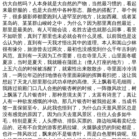
仿大自然吗？人本身就是大自然的产物，当然最习惯的，看起
来最舒服的，也是大自然中各种形态、颜色的搭配了。举个例
子，很多摄影师都爱跑到人迹罕至的地方，比如西藏、或者某
某岛屿、某某群山峻岭之中，为什么？因为那里离自然最近，
那里是最美的。有人可能会说，名胜古迹也就那么回事，看景
不如听景，真到了那里也未必就会有什么灵感。以前我也是这
么认为的，直到有一天我才悟出其中的道理。本人和嵩山少林
很有缘分，旅游曾去过两次，最初也没感觉到什么千年古刹的
风范。直到有一天因为工作需要，往在寺里几天，山里面冬暖
夏凉，当时是夏天，我就睡在蒲团上（僧人打座的地方），早
上五六点的时候被冻醒了，就索性出来散散步，寺里面冷冷清
清，一两位年迈的扫地僧在寺里面刷刷的挥舞着扫把，这让我
想起了天龙八部里那位武功卓绝的高僧。天上飘着毛毛细雨，
我路过前殿门口几人合抱的银杏树的时候，一阵微风吹过，树
上飘落了几片银杏叶，那种意境太美了，太富有诗意了，真让
人有一种欲发感慨的冲动。那几片银杏叶被我拾起来，当成书
签一直保留至今。从此我也悟到了，为什么白天逛风景区总是
没有感觉的原因了。因为白天去逛风景区，往往人会多如牛
毛，特别是夏天，人头攒动、排队买票的、路边吆喝着卖纪念
品的、还有不自觉的游客把易拉罐、火腿肠皮扔的到处都是，
也许一阵风吹过，飘来的不是银杏叶，而是白色塑料袋呢。现