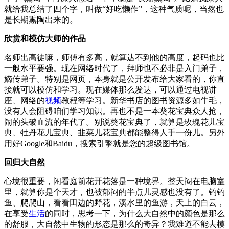
就给我总结了四个字，叫做“好吃懒作”，这种气质呢，当然也
是长期熏陶出来的。
欣赏和模仿大师的作品
名师出高徒嘛，师傅有多高，就算达不到他的高度，起码也比
一般水平要强。现在网络时代了，拜师也不必非是入门弟子，
嫡传弟子。特别是网页，本身就是公开发布给大家看的，你直
接就可以模仿和学习。现在媒体那么发达，可以通过电视讲
座、网络的
视频
教程等学习。新华书店的图书资源多如牛毛，
没有人会阻碍咱们学习知识。再也不是一本葵花宝典众人抢，
闹的头破血流的年代了。别说葵花宝典了，就算是玫瑰花儿宝
典、牡丹花儿宝典、韭菜儿花宝典都能整得人手一份儿。另外
用好Google和Baidu，搜索引擎就是您的超级图书馆。
回归大自然
心境很重要，闲看庭前花开花落是一种境界。整天闷在电脑室
里，就算你是个天才，也被郁闷的半点儿灵感也没有了。钓钓
鱼、爬爬山，看看田边的野花，溪水里的鱼游，天上的白云，
在享受
生活
的同时，思考一下，为什么大自然中的颜色是那么
的舒服，大自然中生物的形态是那么的奇异？我难道不能去模