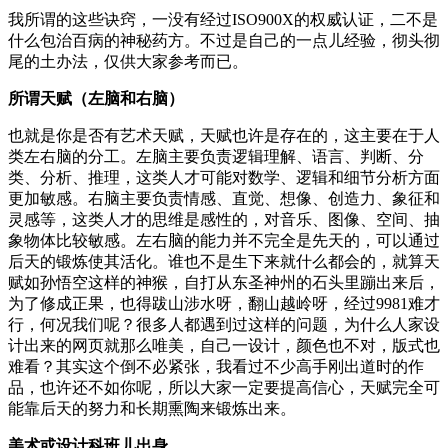
我所谓的这些诀窍，一没有经过ISO900X的权威认证，二不是
什么包治百病的神秘药方。不过是自己的一点儿经验，彻头彻
尾的土办法，仅供大家参考而已。
所谓天赋（左脑和右脑）
也就是你是否有艺术天赋，天赋也许是存在的，这主要在于人
类左右脑的分工。左脑主要负责逻辑理解、语言、判断、分
类、分析、推理，这类人才可能对数学、逻辑和细节分析方面
更加敏感。右脑主要负责情感、直觉、想像、创造力、象征和
灵感等，这类人才的思维是感性的，对音乐、图像、空间、抽
象物体比较敏感。左右脑的能力并不完全是先天的，可以通过
后天的锻炼使其活化。谁也不是生下来就什么都会的，就算天
赋如孙悟空这样的神猴，自打从东圣神州的石头里蹦出来后，
为了修成正果，也得跋山涉水呀，翻山越岭呀，经过9981难才
行，何况我们呢？很多人都遇到过这样的问题，为什么人家设
计出来的网页就那么唯美，自己一设计，颜色也不对，版式也
难看？其实这个倒不必紧张，我看过不少高手刚出道时的作
品，也许还不如你呢，所以大家一定要提高信心，天赋完全可
能靠后天的努力和长期熏陶来锻炼出来。
美术或设计科班儿出身