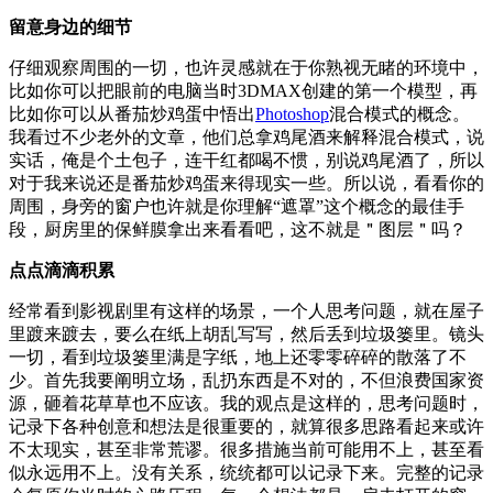
留意身边的细节
仔细观察周围的一切，也许灵感就在于你熟视无睹的环境中，
比如你可以把眼前的电脑当时3DMAX创建的第一个模型，再
比如你可以从番茄炒鸡蛋中悟出
Photoshop
混合模式的概念。
我看过不少老外的文章，他们总拿鸡尾酒来解释混合模式，说
实话，俺是个土包子，连干红都喝不惯，别说鸡尾酒了，所以
对于我来说还是番茄炒鸡蛋来得现实一些。所以说，看看你的
周围，身旁的窗户也许就是你理解“遮罩”这个概念的最佳手
段，厨房里的保鲜膜拿出来看看吧，这不就是＂图层＂吗？
点点滴滴积累
经常看到影视剧里有这样的场景，一个人思考问题，就在屋子
里踱来踱去，要么在纸上胡乱写写，然后丢到垃圾篓里。镜头
一切，看到垃圾篓里满是字纸，地上还零零碎碎的散落了不
少。首先我要阐明立场，乱扔东西是不对的，不但浪费国家资
源，砸着花草草也不应该。我的观点是这样的，思考问题时，
记录下各种创意和想法是很重要的，就算很多思路看起来或许
不太现实，甚至非常荒谬。很多措施当前可能用不上，甚至看
似永远用不上。没有关系，统统都可以记录下来。完整的记录