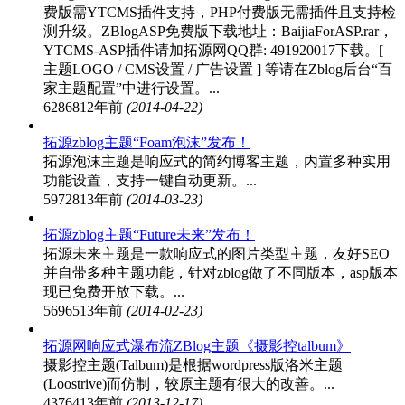
费版需YTCMS插件支持，PHP付费版无需插件且支持检
测升级。ZBlogASP免费版下载地址：BaijiaForASP.rar，
YTCMS-ASP插件请加拓源网QQ群: 491920017下载。[
主题LOGO / CMS设置 / 广告设置 ] 等请在Zblog后台“百
家主题配置”中进行设置。...
62868
12年前
(2014-04-22)
拓源zblog主题“Foam泡沫”发布！
拓源泡沫主题是响应式的简约博客主题，内置多种实用
功能设置，支持一键自动更新。...
59728
13年前
(2014-03-23)
拓源zblog主题“Future未来”发布！
拓源未来主题是一款响应式的图片类型主题，友好SEO
并自带多种主题功能，针对zblog做了不同版本，asp版本
现已免费开放下载。...
56965
13年前
(2014-02-23)
拓源网响应式瀑布流ZBlog主题《摄影控talbum》
摄影控主题(Talbum)是根据wordpress版洛米主题
(Loostrive)而仿制，较原主题有很大的改善。...
43764
13年前
(2013-12-17)