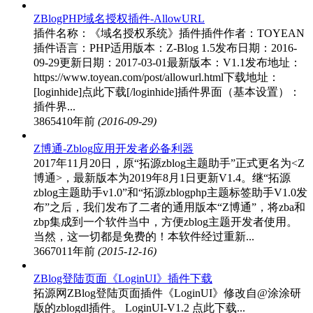
ZBlogPHP域名授权插件-AllowURL
插件名称：《域名授权系统》插件插件作者：TOYEAN
插件语言：PHP适用版本：Z-Blog 1.5发布日期：2016-
09-29更新日期：2017-03-01最新版本：V1.1发布地址：
https://www.toyean.com/post/allowurl.html下载地址：
[loginhide]点此下载[/loginhide]插件界面（基本设置）：
插件界...
38654
10年前
(2016-09-29)
Z博通-Zblog应用开发者必备利器
2017年11月20日，原“拓源zblog主题助手”正式更名为<Z
博通>，最新版本为2019年8月1日更新V1.4。继“拓源
zblog主题助手v1.0”和“拓源zblogphp主题标签助手V1.0发
布”之后，我们发布了二者的通用版本“Z博通”，将zba和
zbp集成到一个软件当中，方便zblog主题开发者使用。
当然，这一切都是免费的！本软件经过重新...
36670
11年前
(2015-12-16)
ZBlog登陆页面《LoginUI》插件下载
拓源网ZBlog登陆页面插件《LoginUI》修改自@涂涂研
版的zblogdl插件。 LoginUI-V1.2 点此下载...