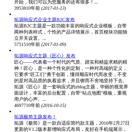
开始，我们可以为您服务的还有很多！...
39538
10年前
(2017-01-13)
拓源响应式企业主题B2C发布
拓源B2C主题是一款功能丰富的响应式企业模板，自带
两种列表样式，个性的产品详情展示，首页模块功能独
立开关设置。...
57515
10年前
(2017-01-09)
拓源响应式主题《匠心》发布
匠心——代表着一个时代的气质、踏实和精益求精的精
神！匠心，是一种个性化的定制，一种对高端的定义，
它要求“匠工们”勇于创新，懂得顺应时代而改变，不变
的是对高品质的执着追求，并且锲而不舍地坚持下去。
拓源《匠心》是一套响应式的zblog主题，华丽的视觉界
面设计，丰富的后台配置，自带“站点地图”模板，重视
用户的心声。...
46977
10年前
(2016-10-15)
拓源极简主题发布！
拓源《极简》是一款自适应简约款主题，2016年2月27日
更新的V1.2版本新增响应式布局，友好在手机端展示，