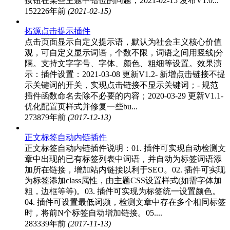
按钮在某些主题中错位的问题；2021-02-15 发布V1.0...
15222
6年前
(2021-02-15)
拓源点击提示插件
点击页面显示自定义提示语，默认为社会主义核心价值
观，可自定义显示词语，个数不限，词语之间用竖线|分
隔。支持文字字号、字体、颜色、粗细等设置。效果演
示：插件设置：2021-03-08 更新V1.2- 新增点击链接不提
示关键词的开关，实现点击链接不显示关键词；- 规范
插件函数命名去除不必要的内容；2020-03-29 更新V1.1-
优化配置页样式并修复一些bu...
27387
9年前
(2017-12-13)
正文标签自动内链插件
正文标签自动内链插件说明：01. 插件可实现自动检测文
章中出现的已有标签列表中词语，并自动为标签词语添
加所在链接，增加站内链接以利于SEO。02. 插件可实现
为标签添加class属性，由主题CSS设置样式(如需字体加
粗，边框等等)。03. 插件可实现为标签统一设置颜色。
04. 插件可设置最低词频，检测文章中存在多个相同标签
时，将前N个标签自动增加链接。05....
28333
9年前
(2017-11-13)