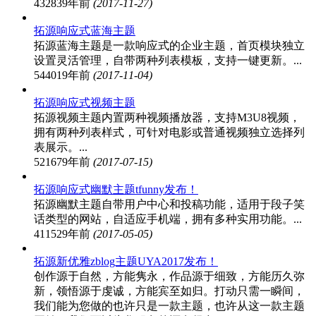
43283
9年前
(2017-11-27)
拓源响应式蓝海主题
拓源蓝海主题是一款响应式的企业主题，首页模块独立
设置灵活管理，自带两种列表模板，支持一键更新。...
54401
9年前
(2017-11-04)
拓源响应式视频主题
拓源视频主题内置两种视频播放器，支持M3U8视频，
拥有两种列表样式，可针对电影或普通视频独立选择列
表展示。...
52167
9年前
(2017-07-15)
拓源响应式幽默主题tfunny发布！
拓源幽默主题自带用户中心和投稿功能，适用于段子笑
话类型的网站，自适应手机端，拥有多种实用功能。...
41152
9年前
(2017-05-05)
拓源新优雅zblog主题UYA2017发布！
创作源于自然，方能隽永，作品源于细致，方能历久弥
新，领悟源于虔诚，方能宾至如归。打动只需一瞬间，
我们能为您做的也许只是一款主题，也许从这一款主题