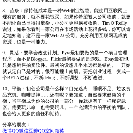
8、苗条：保持低成本是一种Web创业智慧。能使用互联网上
现有的服务，就不要花钱买。如果你希望被大公司收购，就更
不能让自己显得很庞杂，小公司更容易被收购。Tim O’Reilly
说过，如果你看到一家公司在市场活动上花很多钱，你可以肯
定地知道，这不是一家Web 2.0公司。充分利用互联网现成的
资源，也是一种能力。
9、灵活：要学会改变计划。Pyra最初要做的是一个项目管理
程序，而不是Blogger。Flickr最初要做的是游戏。Ebay最初也
只是想销售拍卖软件。最初的设想几乎永远都是错的。一开始
就认定自己是对的，很可能撞上南墙。要把创业过程，变成一
个BETA过程，不断debug，不断调整，不断改进。
10、平衡：初创公司是什么样？目光迷离、睡眠不足、垃圾食
品充饥、咖啡提神……还有呢？要知道，自然要求健康的平
衡，当平衡成为你的公司的一部分，你就拥有了一样秘密武
器。需要玩儿命，也需要玩儿。一个充满活力的平衡的团队，
也会给人更多的信任和期待。
分享给朋友：
微博
QQ
微信
豆瓣
QQ空间
领英