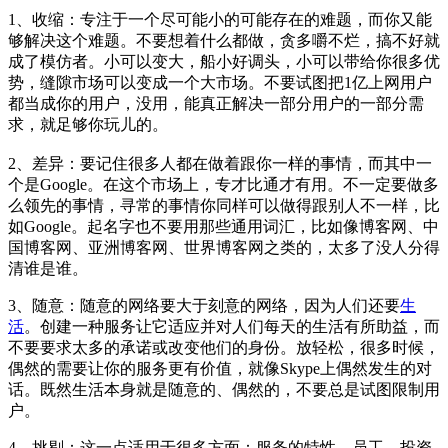
1、收缩：专注于一个尽可能小的可能存在的难题，而你又能
够解决这个难题。不要想着什么都做，贪多嚼不烂，搞不好就
成了模仿者。小可以变大，船小好调头，小可以带给你很多优
势，缝隙市场可以变成一个大市场。不要试图把1亿上网用户
都当成你的用户，没用，能真正解决一部分用户的一部分需
求，就足够你玩儿的。
2、差异：要记住很多人都在做着跟你一样的事情，而其中一
个是Google。在这个市场上，专才比通才有用。不一定要做多
么领先的事情，寻常的事情你同样可以做得跟别人不一样，比
如Google。起名字也不要用那些通用词汇，比如像博客网、中
国博客网、亚洲博客网、世界博客网之类的，太多了没人分得
清谁是谁。
3、随意：随意的网络要大于刻意的网络，因为人们还要
生
活
。创建一种服务让它适应并对人们每天的生活有所助益，而
不要要求太多的承诺或改变他们的身份。放轻松，很多时候，
偶然的需要让你的服务更有价值，就像Skype上偶然发生的对
话。既然生活本身就是随意的、偶然的，不要总是试图限制用
户。
4、挑剔：这一点适用于很多方面：服务的特性、员工、投资