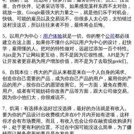
者、合作伙伴、记者采访等等。如果感觉某样东西不太对劲，
就放一放。Google最强大的力量之一，就是他们乐于对机会、
快钱、可能的雇员以及交易说不。但很多人太心切，太怕错过
这村没这店，所以往往来者不拒，最终将会后悔。
5、以用户为中心：
用户体验
就是一切。你的整个
公司
都必须
建立在这上面，如果你不懂什么叫以用户为中心的设计，赶快
学，雇用懂的人。把对的特性做对，远超过添加一百个特性。
Ajax是为了让网站更互动，而不是因为它很性感。API是为了
让开发者更容易为用户增加价值，而不是为了去取悦geek们。
6、自我本位：伟大的产品从来都是来自一个人自身的渴求。
创造你自己需要的产品，成为你自己产品的用户，雇用你的产
品的用户，按你自己的愿望改善它。另一方面，避免在费用、
用户、或者有可能妨碍你改善产品等方面，跟大公司做交易。
因为你小他们大，你很难说不。
7、饥渴：有选择永远好过没选择，最好的办法就是有收入。
要为你的产品设计出收费模式并在6个月内开始有进项，这样
你才会有市场费用。而且，有收入也会让你在融资或收购谈判
中，处于更有利的位置。不过在中国可能没这么简单，为了赚
钱而让服务变形的事总是在发生着。