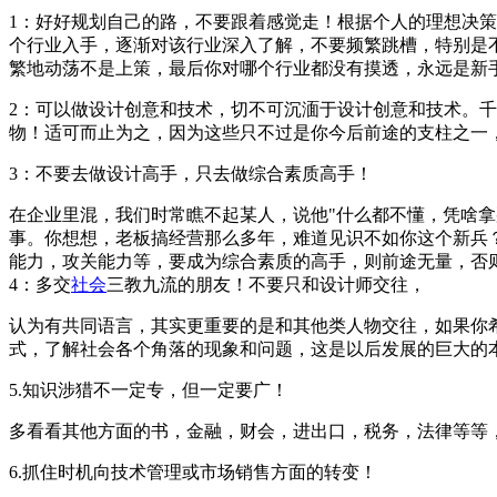
1：好好规划自己的路，不要跟着感觉走！根据个人的理想决
个行业入手，逐渐对该行业深入了解，不要频繁跳槽，特别是
繁地动荡不是上策，最后你对哪个行业都没有摸透，永远是
2：可以做设计创意和技术，切不可沉湎于设计创意和技术。
物！适可而止为之，因为这些只不过是你今后前途的支柱之一
3：不要去做设计高手，只去做综合素质高手！
在企业里混，我们时常瞧不起某人，说他"什么都不懂，凭啥拿
事。你想想，老板搞经营那么多年，难道见识不如你这个新兵
能力，攻关能力等，要成为综合素质的高手，则前途无量，否
4：多交
社会
三教九流的朋友！不要只和设计师交往，
认为有共同语言，其实更重要的是和其他类人物交往，如果你
式，了解社会各个角落的现象和问题，这是以后发展的巨大的
5.知识涉猎不一定专，但一定要广！
多看看其他方面的书，金融，财会，进出口，税务，法律等等
6.抓住时机向技术管理或市场销售方面的转变！