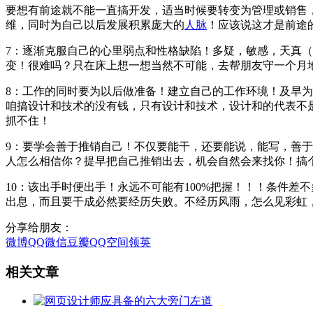
要想有前途就不能一直搞开发，适当时候要转变为管理或销售
维，同时为自己以后发展积累庞大的
人脉
！应该说这才是前
7：逐渐克服自己的心里弱点和性格缺陷！多疑，敏感，天真
变！很难吗？只在床上想一想当然不可能，去帮朋友守一个月
8：工作的同时要为以后做准备！建立自己的工作环境！及早
咱搞设计和技术的没有钱，只有设计和技术，设计和的代表不
抓不住！
9：要学会善于推销自己！不仅要能干，还要能说，能写，善
人怎么相信你？提早把自己推销出去，机会自然会来找你！搞
10：该出手时便出手！永远不可能有100%把握！！！条件
出息，而且要干成必然要经历失败。不经历风雨，怎么见彩虹
分享给朋友：
微博
QQ
微信
豆瓣
QQ空间
领英
相关文章