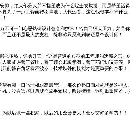
策安排，绝大部分人并不指望成为什么院士或教授，而是希望活
不要为了一点工资而转移阵地，从长远看，这点钱根本不算什么
新手！
千万不可一门心思钻研设计创意和技术！给自己很大压力，如果
，而且还不是最大的支柱，除非你只愿意到老还是个设计师！
那么多钱，凭啥升官！"这是普遍的典型的工程师的迂腐之言。8
？人家或许善于管理，善于领会老板意图，善于部门协调等等。
则只能躲在角落看示波器！技术以外的技能才是更重要的本事
希望有朝一日当老板或高层管理，那么你整日面对的就是这些人
本钱，没有这些以后就会笨手笨脚，跌跌撞撞，遇到重重困难，
，为以后做一些积累，以后的用处会更大！会少交许多学费！