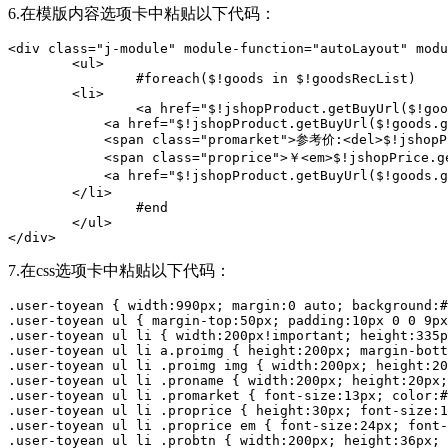
6.在模版内容选项卡中粘贴以下代码：
<div class="j-module" module-function="autoLayout" modu
	<ul>

		#foreach($!goods in $!goodsRecList) 

        <li>

        	<a href="$!jshopProduct.getBuyUrl($!goods.goodsId)" class="proimg" target="_blank"><img src="$!jshopCommon.getImage($!goods.imageurl,6)" alt="$!goods.wname" /></a>

            <a href="$!jshopProduct.getBuyUrl($!goods.g
            <span class="promarket">参考价:<del>$!jshopPr
            <span class="proprice">￥<em>$!jshopPrice.ge
            <a href="$!jshopProduct.getBuyUrl($!goods.
        </li>

		#end

	</ul>

</div>
7.在css选项卡中粘贴以下代码：
.user-toyean { width:990px; margin:0 auto; background:#
.user-toyean ul { margin-top:50px; padding:10px 0 0 9px
.user-toyean ul li { width:200px!important; height:335p
.user-toyean ul li a.proimg { height:200px; margin-bott
.user-toyean ul li .proimg img { width:200px; height:20
.user-toyean ul li .proname { width:200px; height:20px;
.user-toyean ul li .promarket { font-size:13px; color:#
.user-toyean ul li .proprice { height:30px; font-size:1
.user-toyean ul li .proprice em { font-size:24px; font-
.user-toyean ul li .probtn { width:200px; height:36px; 