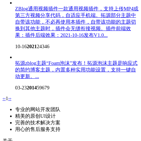
ZBlog通用视频插件
一款通用视频插件，支持上传MP4或
第三方视频分享代码，自适应手机端。拓源部分主题中
自带该功能，不必再使用本插件，自带该功能的主题切
换到其他主题时，插件会无缝衔接视频。插件前端效
果：插件后端效果：2021-10-16发布V1.0...
10-16
2021
24346
拓源zblog主题“Foam泡沫”发布！
拓源泡沫主题是响应式
的简约博客主题，内置多种实用功能设置，支持一键自
动更新。...
03-23
2014
59679
‹‹
1
››
专业的网站开发团队
精美的原创UI设计
完善的技术解决方案
用心的售后服务支持
关于