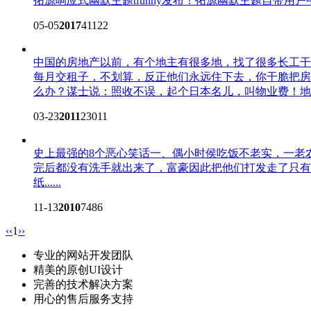
拓源响应式幽默主题tfunny发布！
拓源幽默主题自带用户
05-05
2017
41122
中国的房地产
以前，有个地主有很多地，找了很多长工干
每月交租子，不划算，反正他们永远住下去，你干脆把房
么办？谋士说：照收不误，起个日本名儿，叫物业费！地主.
03-23
2011
23011
史上最强的8个恶心笑话
一、偶小时侯吃饭不老实，一老
完后都没有洗手就出来了，富豪因此把他们打发走了只有
纸......
11-13
2010
7486
‹‹
1
››
专业的网站开发团队
精美的原创UI设计
完善的技术解决方案
用心的售后服务支持