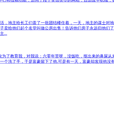
中心和投稿功能，适用于段子笑话类型的网站，自适应手机端，拥有
活，地主给长工们盖了一批团结楼住着，一天，地主的谋士对地
子卖给他们起个名堂叫做公房出售！告诉他们房子永远归他们了
..
农为了教育我，对我说：六零年苦呀，没饭吃，抠出来的鼻屎从
一个洗了手，于是富豪留下了他.可是有一天，富豪却发现他没