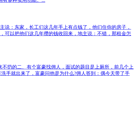
多种实用功能。...
主说：东家，长工们这几年手上有点钱了，他们住你的房子，
，可以把他们这几年攒的钱收回来，地主说：不错，那租金怎
来不扔的二、有个富豪找佣人，面试的题目是上厕所，前几个上
有洗手就出来了，富豪问他是为什么?佣人答到：偶今天带了手