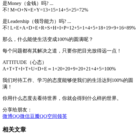
是Money（金钱）吗? ...
不! M+O+N+E+Y=13+15+14+5+25=72%
是Leadership（领导能力）吗? ...
不! L+E+A+D+E+R+S+H+I+P=12+5+1+4+5+18+19+9+16=89%
那么，什么能使生活变成100%的圆满呢？
每个问题都有其解决之道，只要你把目光放得远一点！
ATTITUDE（心态）
A+T+T+I+T+U+D+E＝1+20+20+9+20+21+4+5=100%
我们对待工作、学习的态度能够使我们的生活达到100%的圆
满！
你用什么态度去看待世界，你就会得到什么样的世界。
分享给朋友：
微博
QQ
微信
豆瓣
QQ空间
领英
相关文章