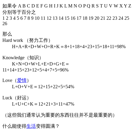
如果令 A B C D E F G H I J K L M N O P Q R S T U V W X Y Z
分别等于百分之
1 2 3 4 5 6 7 8 9 10 11 12 13 14 15 16 17 18 19 20 21 22 23 24 25
26
那么
Hard work （努力工作）
H+A+R+D+W+O+R+K＝8+1+18+4+23+15+18+11=98%
Knowledge（知识）
K+N+O+W+L+E+D+G+E＝
11+14+15+23+12+5+4+7+5=96%
Love（
爱情
）
L+O+V+E＝12+15+22+5=54%
Luck（好运）
L+U+C+K＝12+21+3+11=47%
（这些我们通常认为重要的东西往往并不是最重要的）
什么能使得
生活
变得圆满？