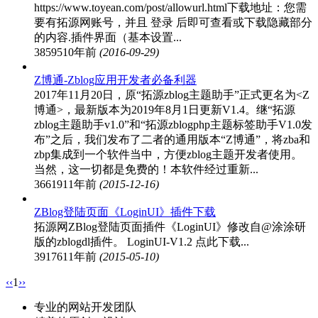
https://www.toyean.com/post/allowurl.html下载地址：您需
要有拓源网账号，并且 登录 后即可查看或下载隐藏部分
的内容.插件界面（基本设置...
38595
10年前
(2016-09-29)
Z博通-Zblog应用开发者必备利器
2017年11月20日，原“拓源zblog主题助手”正式更名为<Z
博通>，最新版本为2019年8月1日更新V1.4。继“拓源
zblog主题助手v1.0”和“拓源zblogphp主题标签助手V1.0发
布”之后，我们发布了二者的通用版本“Z博通”，将zba和
zbp集成到一个软件当中，方便zblog主题开发者使用。
当然，这一切都是免费的！本软件经过重新...
36619
11年前
(2015-12-16)
ZBlog登陆页面《LoginUI》插件下载
拓源网ZBlog登陆页面插件《LoginUI》修改自@涂涂研
版的zblogdl插件。 LoginUI-V1.2 点此下载...
39176
11年前
(2015-05-10)
‹‹
1
››
专业的网站开发团队