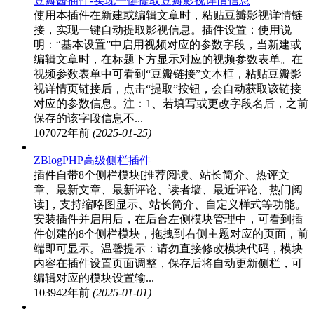
豆瓣酱插件-实现一键提取豆瓣影视详情信息
使用本插件在新建或编辑文章时，粘贴豆瓣影视详情链
接，实现一键自动提取影视信息。插件设置：使用说
明：“基本设置”中启用视频对应的参数字段，当新建或
编辑文章时，在标题下方显示对应的视频参数表单。在
视频参数表单中可看到“豆瓣链接”文本框，粘贴豆瓣影
视详情页链接后，点击“提取”按钮，会自动获取该链接
对应的参数信息。注：1、若填写或更改字段名后，之前
保存的该字段信息不...
10707
2年前
(2025-01-25)
ZBlogPHP高级侧栏插件
插件自带8个侧栏模块[推荐阅读、站长简介、热评文
章、最新文章、最新评论、读者墙、最近评论、热门阅
读]，支持缩略图显示、站长简介、自定义样式等功能。
安装插件并启用后，在后台左侧模块管理中，可看到插
件创建的8个侧栏模块，拖拽到右侧主题对应的页面，前
端即可显示。温馨提示：请勿直接修改模块代码，模块
内容在插件设置页面调整，保存后将自动更新侧栏，可
编辑对应的模块设置输...
10394
2年前
(2025-01-01)