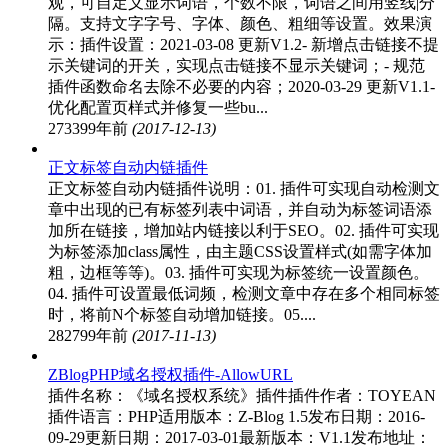
观，可自定义显示词语，个数不限，词语之间用竖线|分
隔。支持文字字号、字体、颜色、粗细等设置。效果演
示：插件设置：2021-03-08 更新V1.2- 新增点击链接不提
示关键词的开关，实现点击链接不显示关键词；- 规范
插件函数命名去除不必要的内容；2020-03-29 更新V1.1-
优化配置页样式并修复一些bu...
27339
9年前
(2017-12-13)
正文标签自动内链插件
正文标签自动内链插件说明：01. 插件可实现自动检测文
章中出现的已有标签列表中词语，并自动为标签词语添
加所在链接，增加站内链接以利于SEO。02. 插件可实现
为标签添加class属性，由主题CSS设置样式(如需字体加
粗，边框等等)。03. 插件可实现为标签统一设置颜色。
04. 插件可设置最低词频，检测文章中存在多个相同标签
时，将前N个标签自动增加链接。05....
28279
9年前
(2017-11-13)
ZBlogPHP域名授权插件-AllowURL
插件名称：《域名授权系统》插件插件作者：TOYEAN
插件语言：PHP适用版本：Z-Blog 1.5发布日期：2016-
09-29更新日期：2017-03-01最新版本：V1.1发布地址：