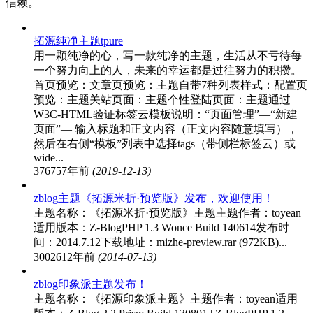
信赖。
拓源纯净主题tpure
用一颗纯净的心，写一款纯净的主题，生活从不亏待每
一个努力向上的人，未来的幸运都是过往努力的积攒。
首页预览：文章页预览：主题自带7种列表样式：配置页
预览：主题关站页面：主题个性登陆页面：主题通过
W3C-HTML验证标签云模板说明：“页面管理”—“新建
页面”— 输入标题和正文内容（正文内容随意填写），
然后在右侧“模板”列表中选择tags（带侧栏标签云）或
wide...
37675
7年前
(2019-12-13)
zblog主题《拓源米折·预览版》发布，欢迎使用！
主题名称：《拓源米折·预览版》主题主题作者：toyean
适用版本：Z-BlogPHP 1.3 Wonce Build 140614发布时
间：2014.7.12下载地址：mizhe-preview.rar (972KB)...
30026
12年前
(2014-07-13)
zblog印象派主题发布！
主题名称：《拓源印象派主题》主题作者：toyean适用