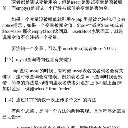
两者都是测试变量用的，但是isset()是测试变量是否被赋
值，而empty()是测试一个已经被赋值的变量是否为空。
如果一个变量没被赋值就引用在php 里是被允许的,但会有
notice提示，如果一个变量被赋空值，$foo=""或者$foo=0或者
$foo=false,那么empty($foo)返回真，isset($foo)也返回真，就是
说赋空值不会注销一个变量。
要注销一个变量，可以用 unset($foo)或者$foo=NULL
【13】mysql查询语句包含有关键字
php 查询mysql的时候，有时候mysql表名或者列名会有关
键字，这时候查询会有错误。例如表名是order,查询时候会出
错，简单的办法是sql语句里表名或者列名加上`[tab键上面]来
加以区别，例如select * from `order`
【14】通过HTTP协议一次上传多个文件的方法
有两个思路，是同一个方法的两种实现。具体程序还需自
己去设计。