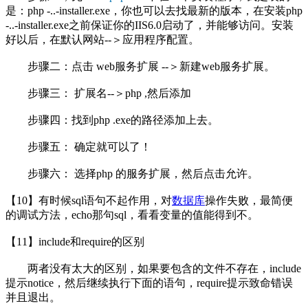
是：php -..-installer.exe，你也可以去找最新的版本，在安装php
-..-installer.exe之前保证你的IIS6.0启动了，并能够访问。安装
好以后，在默认网站--＞应用程序配置。
步骤二：点击 web服务扩展 --＞新建web服务扩展。
步骤三： 扩展名--＞php ,然后添加
步骤四：找到php .exe的路径添加上去。
步骤五： 确定就可以了！
步骤六： 选择php 的服务扩展，然后点击允许。
【10】有时候sql语句不起作用，对
数据库
操作失败，最简便
的调试方法，echo那句sql，看看变量的值能得到不。
【11】include和require的区别
两者没有太大的区别，如果要包含的文件不存在，include
提示notice，然后继续执行下面的语句，require提示致命错误
并且退出。