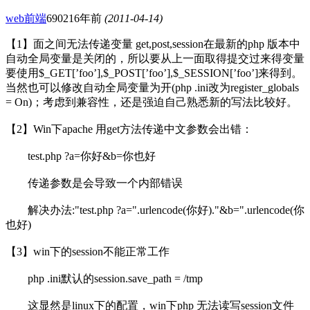
web前端
6902
16年前
(2011-04-14)
【1】面之间无法传递变量 get,post,session在最新的php 版本中
自动全局变量是关闭的，所以要从上一面取得提交过来得变量
要使用$_GET[’foo’],$_POST[’foo’],$_SESSION[’foo’]来得到。
当然也可以修改自动全局变量为开(php .ini改为register_globals
= On)；考虑到兼容性，还是强迫自己熟悉新的写法比较好。
【2】Win下apache 用get方法传递中文参数会出错：
test.php ?a=你好&b=你也好
传递参数是会导致一个内部错误
解决办法:"test.php ?a=".urlencode(你好)."&b=".urlencode(你
也好)
【3】win下的session不能正常工作
php .ini默认的session.save_path = /tmp
这显然是linux下的配置，win下php 无法读写session文件