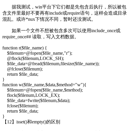
据我测试，win平台下它们都是先包含后执行，所以被包
含文件里最好不要再有include或require语句，这样会造成目录
混乱。或许*nux下情况不同，暂时还没测试。
如果一个文件不想被包含多次可以使用include_once或
require_once## 读取，写入文档数据。
function r($file_name) {
$filenum=@fopen($file_name,"r");
@flock($filenum,LOCK_SH);
$file_data=@fread($filenum,filesize($file_name));
@fclose($filenum);
return $file_data;
}
function w($file_name,$data,$method="w"){
$filenum=@fopen($file_name,$method);
flock($filenum,LOCK_EX);
$file_data=fwrite($filenum,$data);
fclose($filenum);
return $file_data;
}
【12】isset()和empty()的区别