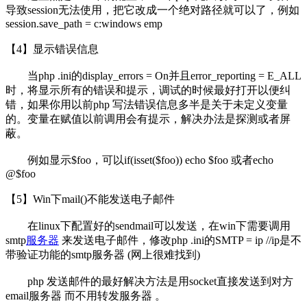
导致session无法使用，把它改成一个绝对路径就可以了，例如
session.save_path = c:windows emp
【4】显示错误信息
当php .ini的display_errors = On并且error_reporting = E_ALL
时，将显示所有的错误和提示，调试的时候最好打开以便纠
错，如果你用以前php 写法错误信息多半是关于未定义变量
的。变量在赋值以前调用会有提示，解决办法是探测或者屏
蔽。
例如显示$foo，可以if(isset($foo)) echo $foo 或者echo
@$foo
【5】Win下mail()不能发送电子邮件
在linux下配置好的sendmail可以发送，在win下需要调用
smtp
服务器
来发送电子邮件，修改php .ini的SMTP = ip //ip是不
带验证功能的smtp服务器 (网上很难找到)
php 发送邮件的最好解决方法是用socket直接发送到对方
email服务器 而不用转发服务器 。