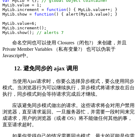
var
 MyLib 
=
 {}; 
//
 global Object cointainer
MyLib.value 
=
1
;
MyLib.increment 
=
function
() { MyLib.value
++
; }
MyLib.show 
=
function
() { alert(MyLib.value); }
MyLib.value
=
6
;
MyLib.increment();
MyLib.show(); 
//
 alerts 7
命名空间也可以使用 Closures（闭包?） 来创建，并且
Private Member Variables （私有变量?） 也可以伪装于
Javascript中。
12. 避免同步的 ajax 调用
当使用Ajax请求时，你要么选择异步模式，要么使用同步
模式。当浏览器行为可以继续执行，异步模式将请求放在后台
执行，同步模式则会等待请求完成后才继续。
应该避免同步模式做出的请求。这些请求将会对用户禁用
浏览器，直至请求返回。一旦服务器忙，并需要一段时间来完
成请求，用户的浏览器（或者 OS）将不能做任何其他的事，
直至请求超时。
如果你觉得自己的情况需要同步模式，最大的可能是你需