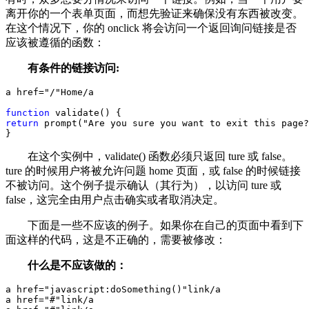
离开你的一个表单页面，而想先验证来确保没有东西被改变。
在这个情况下，你的 onclick 将会访问一个返回询问链接是否
应该被遵循的函数：
有条件的链接访问:
a href
=
"
/
"
Home
/
a
function
 validate() {
return
 prompt(
"
Are you sure you want to exit this page?
}
在这个实例中，validate() 函数必须只返回 ture 或 false。
ture 的时候用户将被允许问题 home 页面，或 false 的时候链接
不被访问。这个例子提示确认（其行为），以访问 ture 或
false，这完全由用户点击确实或者取消决定。
下面是一些不应该的例子。如果你在自己的页面中看到下
面这样的代码，这是不正确的，需要被修改：
什么是不应该做的：
a href
=
"
javascript:doSomething()
"
link
/
a
a href
=
"
#
"
link
/
a