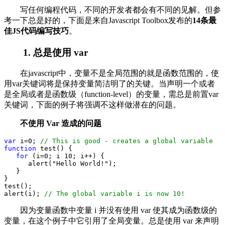
写任何编程代码，不同的开发者都会有不同的见解。但参
考一下总是好的，下面是来自Javascript Toolbox发布的
14条最
佳JS代码编写技巧
。
1. 总是使用 var
在javascript中，变量不是全局范围的就是函数范围的，使
用var关键词将是保持变量简洁明了的关键。当声明一个或者
是全局或者是函数级（function-level）的变量，需总是前置var
关键词，下面的例子将强调不这样做潜在的问题。
不使用 Var 造成的问题
var
 i
=
0
; 
//
 This is good - creates a global variable
function
 test() {
for
 (i
=
0
; i
10
; i
++
) {
      alert(
"
Hello World!
"
);
   }
}
test();
alert(i); 
//
 The global variable i is now 10!
因为变量函数中变量 i 并没有使用 var 使其成为函数级的
变量，在这个例子中它引用了全局变量。总是使用 var 来声明