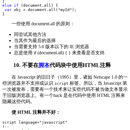
}
else
if
 (document.all) {
var
 obj 
=
 document.all(
"
myId
"
);
}
一些使用 document.all 的原则：
同尝试其他方法
当其作为最后的选择
当需要支持 5.0 版本以下的 IE 浏览器
总是使用 if (document.all) { } 来查看是否支持.
10. 不要在
脚本
代码块中使用HTML注释
在 Javascript 的旧日子（1995）里，诸如 Netscape 1.0 的一
些浏览器并不支持或认识
标签。所以，当 Javascript 第
script
一次被发布，需要有一个技术来让实些代码不被当做文本显示
于旧版浏览器上。有一个hack 是在代码中使用 HTML 注释来
隐藏这些代码。
使 HTML 注释并不好：
script language
=
"
javascript
"
!--