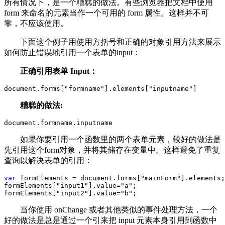
所有情况下，是一个糟糕的做法。有些浏览器把文档中使用
form 来命名的元素当作一个可用的 form 属性。这样并不可
靠，不应该使用。
下面这个例子用使用方括号和正确的对象引用方法来展示
如何防止错误地引用一个表单的input：
正确引用表单 Input：
document.forms[
"
formname
"
].elements[
"
inputname
"
]
糟糕的做法:
document.formname.inputname
如果你要引用一个函数里的两个表单元素，较好的做法是
先引用这个form对象，并将其储存在变量中。这样避免了重复
查询以解决表单的引用：
var
 formElements 
=
 document.forms[
"
mainForm
"
].elements;
formElements[
"
input1
"
].value
=
"
a
"
;
formElements[
"
input2
"
].value
=
"
b
"
;
当你使用 onChange 或者其他类似的事件处理方法，一个
好的做法是总是通过一个引来把 input 元素本身引用到函数中