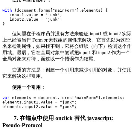
with
 (document.forms[
"
mainForm
"
].elements) {
   input1.value 
=
"
junk
"
;
   input2.value 
=
"
junk
"
;
}
但问题在于程序员并没有方法来验证 input1 或 input2 实际
上已经被当作 Form 元素数组的属性来解决。它首先以为这些
名来检测属性，如果找不到，它将会继续（向下）检测这个作
用域。最后，它在全局对象中尝试把input1 和 input2 作为一个
全局对象来对待，而这以一个错误作为结尾。
变通的方法是：创建一个引用来减少引用的对象，并使用
它来解决这些引用。
使用一个引用：
var
 elements 
=
 document.forms[
"
mainForm
"
].elements;
elements.input1.value 
=
"
junk
"
;
elements.input2.value 
=
"
junk
"
;
7. 在锚点中使用 onclick 替代 javascript:
Pseudo-Protocol