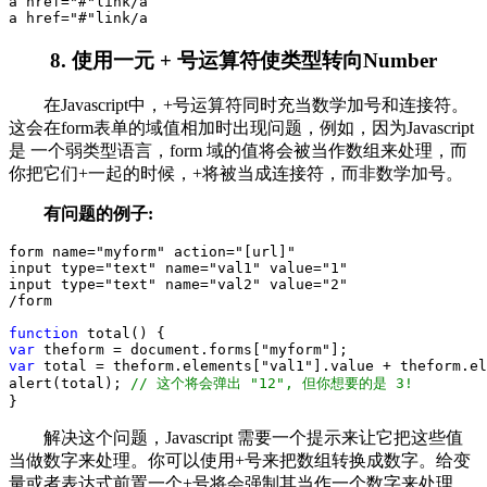
a href
=
"
#
"
link
/
a
a href
=
"
#
"
link
/
a
8. 使用一元 + 号运算符使类型转向Number
在Javascript中，+号运算符同时充当数学加号和连接符。
这会在form表单的域值相加时出现问题，例如，因为Javascript
是 一个弱类型语言，form 域的值将会被当作数组来处理，而
你把它们+一起的时候，+将被当成连接符，而非数学加号。
有问题的例子:
form name
=
"
myform
"
 action
=
"
[url]
"
input type
=
"
text
"
 name
=
"
val1
"
 value
=
"
1
"
input type
=
"
text
"
 name
=
"
val2
"
 value
=
"
2
"
/
form
function
 total() {
var
 theform 
=
 document.forms[
"
myform
"
];
var
 total 
=
 theform.elements[
"
val1
"
].value 
+
 theform.el
alert(total); 
//
 这个将会弹出 "12", 但你想要的是 3!
}
解决这个问题，Javascript 需要一个提示来让它把这些值
当做数字来处理。你可以使用+号来把数组转换成数字。给变
量或者表达式前置一个+号将会强制其当作一个数字来处理，