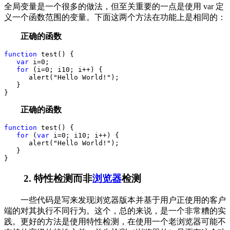
全局变量是一个很多的做法，但至关重要的一点是使用 var 定
义一个函数范围的变量。下面这两个方法在功能上是相同的：
正确的函数
function
 test() {
var
 i
=
0
;
for
 (i
=
0
; i
10
; i
++
) {
      alert(
"
Hello World!
"
);
   }
}
正确的函数
function
 test() {
for
 (
var
 i
=
0
; i
10
; i
++
) {
      alert(
"
Hello World!
"
);
   }
}
2. 特性检测而非
浏览器
检测
一些代码是写来发现浏览器版本并基于用户正使用的客户
端的对其执行不同行为。这个，总的来说，是一个非常糟的实
践。更好的方法是使用特性检测，在使用一个老浏览器可能不