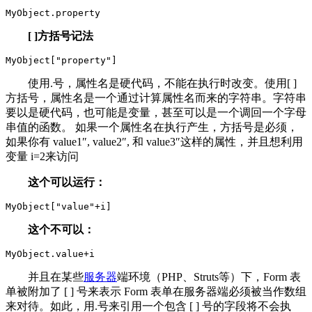
MyObject.property
[ ]方括号记法
MyObject[
"
property
"
]
使用.号，属性名是硬代码，不能在执行时改变。使用[ ]
方括号，属性名是一个通过计算属性名而来的字符串。字符串
要以是硬代码，也可能是变量，甚至可以是一个调回一个字母
串值的函数。 如果一个属性名在执行产生，方括号是必须，
如果你有 value1″, value2″, 和 value3″这样的属性，并且想利用
变量 i=2来访问
这个可以运行：
MyObject[
"
value
"
+
i]
这个不可以：
MyObject.value
+
i
并且在某些
服务器
端环境（PHP、Struts等）下，Form 表
单被附加了 [ ] 号来表示 Form 表单在服务器端必须被当作数组
来对待。如此，用.号来引用一个包含 [ ] 号的字段将不会执