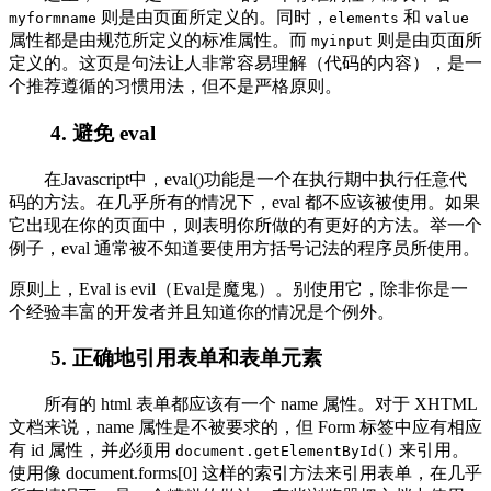
则是由页面所定义的。同时，
和
myformname
elements
value
属性都是由规范所定义的标准属性。而
则是由页面所
myinput
定义的。这页是句法让人非常容易理解（代码的内容），是一
个推荐遵循的习惯用法，但不是严格原则。
4. 避免 eval
在Javascript中，eval()功能是一个在执行期中执行任意代
码的方法。在几乎所有的情况下，eval 都不应该被使用。如果
它出现在你的页面中，则表明你所做的有更好的方法。举一个
例子，eval 通常被不知道要使用方括号记法的程序员所使用。
原则上，Eval is evil（Eval是魔鬼）。别使用它，除非你是一
个经验丰富的开发者并且知道你的情况是个例外。
5. 正确地引用表单和表单元素
所有的 html 表单都应该有一个 name 属性。对于 XHTML
文档来说，name 属性是不被要求的，但 Form 标签中应有相应
有 id 属性，并必须用
来引用。
document.getElementById()
使用像 document.forms[0] 这样的索引方法来引用表单，在几乎