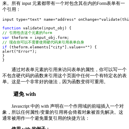
来。所有 input 元素都带有一个对包含其在内的Form表单有一
个引用：
input type
=
"
text
"
 name
=
"
address
"
 onChange
=
"
validate(thi
function
 validate(input_obj) {
//
 引用包含这个元素的form
var
 theform 
=
 input_obj.form;
//
 现在你可以不需要使用硬代码来引用表单自身
if
 (theform.elements[
"
city
"
].value
==
""
) {
alert(
"
Error
"
);
}
}
通过对表单元素的引用来访问表单的属性，你可以写一个
不包含硬代码的函数来引用这个页面中任何一个有特定名的表
单。这是一个非常好的做法，因为函数变得可重用。
避免 with
Javascript 中的 with 声明在一个作用域的前端插入一个对
象，所以任何属性/变量的引用将会倚着对象被首先解决。这
通常被用作一个避免重复引用的快捷方法：
使用 with 的例子：