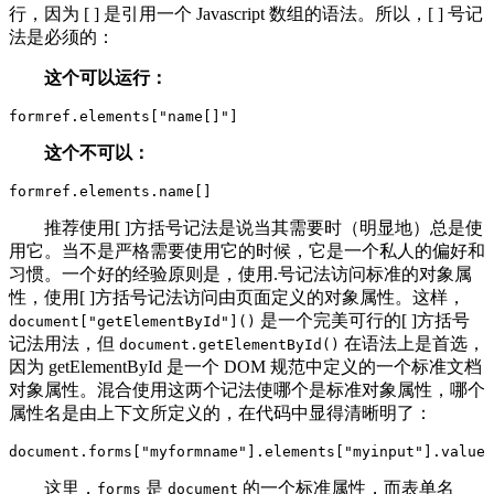
行，因为 [ ] 是引用一个 Javascript 数组的语法。所以，[ ] 号记
法是必须的：
这个可以运行：
formref.elements[
"
name[]
"
]
这个不可以：
formref.elements.name[]
推荐使用[ ]方括号记法是说当其需要时（明显地）总是使
用它。当不是严格需要使用它的时候，它是一个私人的偏好和
习惯。一个好的经验原则是，使用.号记法访问标准的对象属
性，使用[ ]方括号记法访问由页面定义的对象属性。这样，
是一个完美可行的[ ]方括号
document["getElementById"]()
记法用法，但
在语法上是首选，
document.getElementById()
因为 getElementById 是一个 DOM 规范中定义的一个标准文档
对象属性。混合使用这两个记法使哪个是标准对象属性，哪个
属性名是由上下文所定义的，在代码中显得清晰明了：
document.forms[
"
myformname
"
].elements[
"
myinput
"
].value
这里，
是
的一个标准属性，而表单名
forms
document