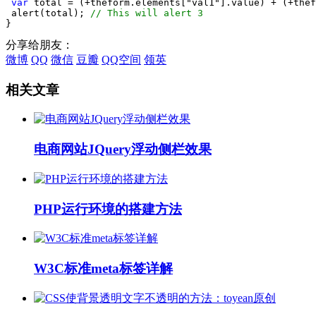
var
 total 
=
 (
+
theform.elements[
"
val1
"
].value) 
+
 (
+
thef
 alert(total); 
//
 This will alert 3
}
分享给朋友：
微博
QQ
微信
豆瓣
QQ空间
领英
相关文章
电商网站JQuery浮动侧栏效果
PHP运行环境的搭建方法
W3C标准meta标签详解