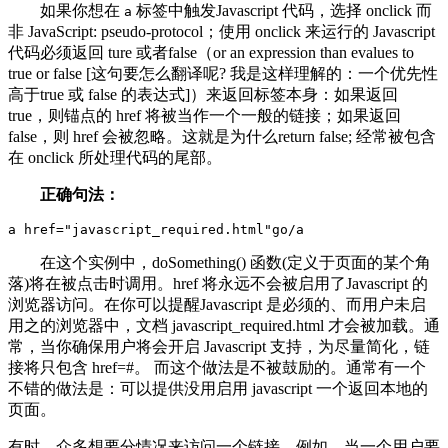
如果你想在
标签中触发Javascript 代码，选择 onclick 而
a
非 JavaScript: pseudo-protocol；使用 onclick 来运行的 Javascript
代码必须返回 ture 或者false（or an expression than evalues to
true or false [这句要怎么翻译呢? 我是这样理解的：一个优先性
高于true 或 false 的表达式]）来返回标签本身：如果返回
true，则锚点的 href 将被当作一个一般的链接；如果返回
false，则 href 会被忽略。这就是为什么return false; 经常被包含
在 onclick 所处理代码的尾部。
正确句法：
a href
=
"
javascript_required.html
"
go
/
a
在这个实例中，doSomething() 函数(定义于页面的某个角
落)将在被点击时调用。href 将永远不会被启用了Javascript 的
浏览器访问。在你可以提醒Javascript 是必须的、而用户未启
用之的浏览器中，文档 javascript_required.html 才会被加载。通
常，当你确保用户将会开启 Javascript 支持，为尽量简化，链
接将只包含 href=#。 而这个做法是不被鼓励的。通常有一个
不错的做法是：可以提供没用启用 javascript 一个返回本地的
页面。
有时，众多想要分情况来访问一个链接。例如，当一个用户要