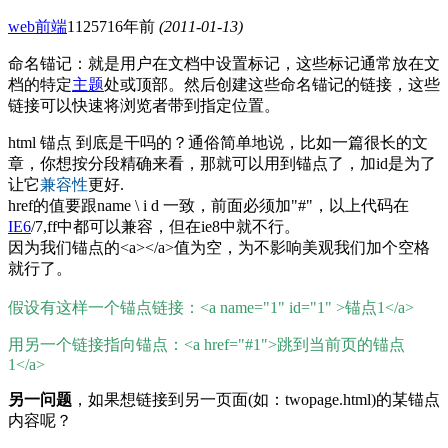
web前端
11257
16年前
(2011-01-13)
命名锚记：就是用户在文档中设置标记，这些标记通常放在文
档的特定
主题
处或顶部。然后创建这些命名锚记的链接，这些
链接可以快速将浏览者带到指定位置。
html 锚点 到底是干吗的？通俗简单地说，比如一篇很长的文
章，你想按分段精确来看，那就可以用到锚点了，加id是为了
让它
兼容性
更好.
href的值要跟name \ i d 一致，前面必须加"#"，以上代码在
IE6
/7,ff中都可以兼容，但在ie8中就不行。
因为我们锚点的<a></a>值为空，为不影响美观我们加个空格
就行了。
假设有这样一个锚点链接：<a name="1" id="1" >锚点1</a>
用另一个链接指向锚点：<a href="#1">跳到当前页的锚点
1</a>
另一问题
，如果想链接到另一页面(如：twopage.html)的某锚点
内容呢？