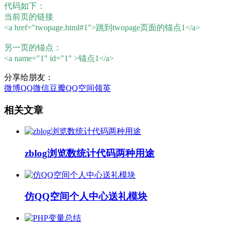
代码如下：
当前页的链接
<a href="twopage.html#1">跳到twopage页面的锚点1</a>
另一页的锚点：
<a name="1" id="1" >锚点1</a>
分享给朋友：
微博
QQ
微信
豆瓣
QQ空间
领英
相关文章
zblog浏览数统计代码两种用途
仿QQ空间个人中心送礼模块