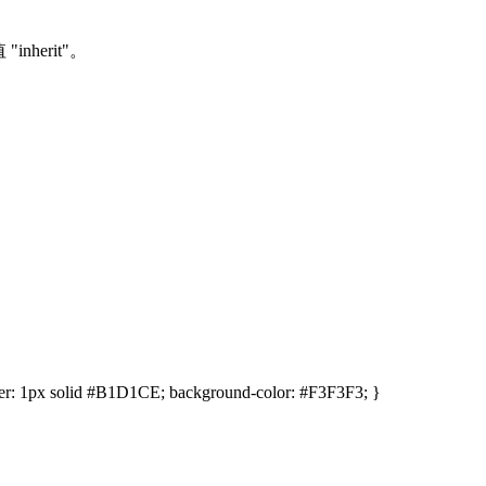
inherit"。
border: 1px solid #B1D1CE; background-color: #F3F3F3; }