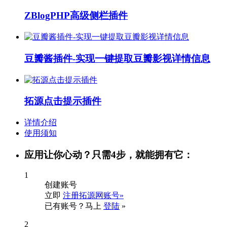
ZBlogPHP高级侧栏插件
豆瓣酱插件-实现一键提取豆瓣影视详情信息
拓源点击提示插件
详情介绍
使用须知
应用让你心动？只需4步，就能拥有它：
1
创建账号
立即
注册拓源网账号»
已有账号？马上
登陆
»
2