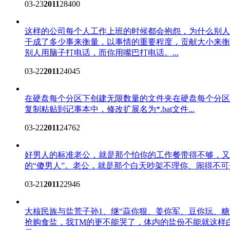
03-23
2011
28400
这样的公司
每个人工作上班的时候都会抱怨，为什么别人
干成了多少事来衡量，以事情的重要程度，贡献大小来衡
别人用脑子打电话，而你用嘴巴打电话。...
03-22
2011
24045
在硬盘每个分区下创建无限数量的文件夹
在硬盘每个分区中，创建
复制粘贴到记事本中，修改扩展名为*.bat文件...
03-22
2011
24762
好男人的标准
老公，就是那个怕你的工作餐带得不够，又
的“傻男人”。老公，就是那个白天吵架不理你、闹得不可开
03-21
2011
22946
大核民族与盐荒子孙
1、继“蒜你狠、姜你军、豆你玩、
抢购食盐，我TM的更不能哭了，体内的盐份不能就这样