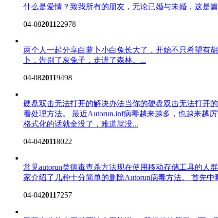
什么是爱情？
致我所有的朋友，无论已婚与未婚，这是篇
04-08
2011
22978
两个人一起分享白萝卜
小白兔长大了，开始不只希望有胡
卜，告别了灰兔子，走进了森林。...
04-08
2011
9498
硬盘双击无法打开的解决办法
当你的硬盘双击无法打开的
看处理方法。 最近Autorun.inf病毒越来越多，
格式化的话就全没了，难道就没...
04-04
2011
8022
常见autorun类病毒查杀方法
现在使用移动存储工具的人群
家介绍了几种十分简单的删除Autorun病毒方法。 首先中
04-04
2011
7257