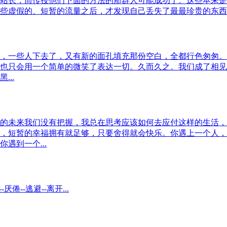
站长，而传授他们下面的方法的那群人可能成功了。这些本来是
些虚假的、短暂的流量之后，才发现自己丢失了最最珍贵的东西，
，一些人下去了，又有新的面孔填充那份空白，全都行色匆匆。
也只会用一个简单的微笑了表达一切。久而久之。我们成了相见
..
的未来我们没有把握，我总在思考应该如何去应付这样的生活，
，短暂的幸福拥有就足够，只要舍得就会快乐。你遇上一个人，
遇到一个...
-厌倦--逃避--离开...