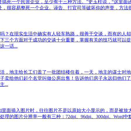
要搞死一个民营企业，至少有十三种方法。”史玉柱说，“这里面
，很容易整死一个企业。诬告、打官司等破坏你的声誉，方法很多。
吗？在现实生活中确实有人轻车熟路，很善于交谈，而有的人却
下三个方面对于成功的交谈十分重要，掌握有关的技巧就可以提
一话...
活，地主给长工们盖了一批团结楼住着，一天，地主的谋士对地
子卖给他们起个名堂叫做公房出售！告诉他们房子永远归他们了
..
rd里面插入图片时，往往图片不是以原始大小显示的，而是被
片分辨率一般有三种：72dpi、96dpi、300dpi。Word