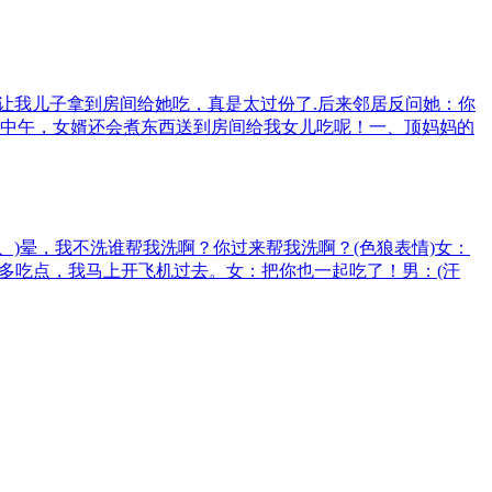
让我儿子拿到房间给她吃，真是太过份了.后来邻居反问她：你
中午，女婿还会煮东西送到房间给我女儿吃呢！一、顶妈妈的
)晕，我不洗谁帮我洗啊？你过来帮我洗啊？(色狼表情)女：
要多吃点，我马上开飞机过去。女：把你也一起吃了！男：(汗