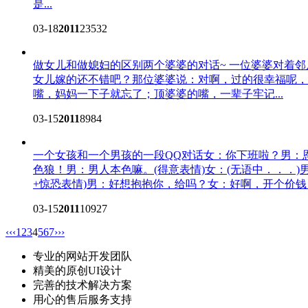
是...
03-18
2011
23532
做女儿和做媳妇的区别
两个婆婆的对话~ 一位婆婆对着
女儿嫁的还不错吧？那位婆婆说：对啊，过的很幸福呢，
嘴，妈妈一下子就忘了；顶婆婆的嘴，一辈子牢记...
03-15
2011
8984
一个女孩和一个男孩的一段QQ对话
女：你下班啦？男：
色狼！男：男人本色嘛。(得意表情)女：(无语中．．．
+惊恐表情)男：好想抱抱你，给吗？女：好啊，开个价钱？.
03-15
2011
10927
‹‹
‹
1
2
3
4
5
6
7
›
››
专业的网站开发团队
精美的原创UI设计
完善的技术解决方案
用心的售后服务支持