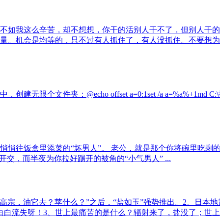
不如我这么辛苦，却不想想，你干的活别人干不了，但别人干的
量。机会是均等的，只不过有人抓住了，有人没抓住。不要想为
无限个文件夹：@echo offset a=0:1set /a a=%a%+1md C:\拓源
悄悄往饭盒里添菜的“坏男人”。 老公，就是那个你将碗里吃剩
交，而半夜为你拉好踢开的被角的“小气男人” ...
糖高宗，油它去？苹什么？”之后，“盐如玉”强势推出。2、日本
白白流失呀！3、世上最痛苦的是什么？辐射来了，盐没了；世