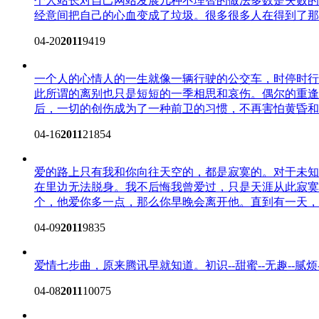
个人站长对自己网站发展几种不理智的做法
多数是失败的
经意间把自己的心血变成了垃圾。很多很多人在得到了那
04-20
2011
9419
一个人的心情
人的一生就像一辆行驶的公交车，时停时行
此所谓的离别也只是短短的一季相思和哀伤。偶尔的重逢
后，一切的创伤成为了一种前卫的习惯，不再害怕黄昏和黑.
04-16
2011
21854
爱的路上只有我和你
向往天空的，都是寂寞的。对于未知
在里边无法脱身。我不后悔我曾爱过，只是天涯从此寂寞
个，他爱你多一点，那么你早晚会离开他。直到有一天，你
04-09
2011
9835
爱情七步曲，原来腾讯早就知道。
初识--甜蜜--无趣--腻烦-
04-08
2011
10075