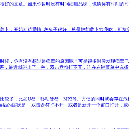
很好的文章。如果你暂时没有时间细细品味，也请你有时间的时候
萝卜，开始期待爱情..灰兔子很好，总是把胡萝卜给我吃，可
时候，你有没有想过是病毒的原因呢？可是很多时候发现病毒已
也越来越厉害，最近就碰上了一种，双击盘符打不开，连在右键菜单中
比较多，比如U盘，移动硬盘，MP3等。方便的同时就会存在危机。
毒后的症状是： 双击盘符打不开，或者是新开一个窗口打开，或者是让