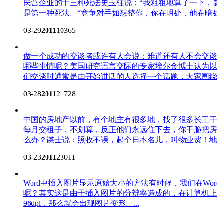
民营企业的十三种死法
史玉柱说：“我粗粗地算了一下，
是第一种死法。“竞争对手如想整你，你在明处，他在暗处
03-29
2011
10365
做一个成功的交谈者
或许有人会说：难道还有人不会交谈
哪些事情呢？美国研究语言交际的专家埃尔金博士认为以
们交谈时通常是由开始讲话的人选择一个话题，大家围绕这
03-28
2011
21728
中国的房地产
以前，有个地主有很多地，找了很多长工干
每月交租子，不划算，反正他们永远住下去，你干脆把房
么办？谋士说：照收不误，起个日本名儿，叫物业费！地主.
03-23
2011
23011
Word中插入图片显示原始大小的方法
有时候，我们在Wo
呢？其实这是由于插入图片的分辨率造成的，在计算机上处理的图
96dpi，那么就会出现图片变形。...