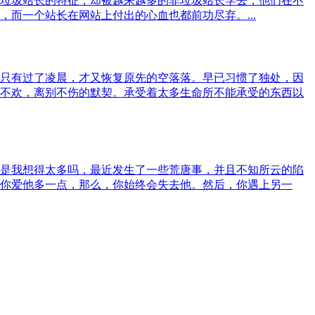
垃圾站长的特征，却被越来越多的非垃圾站长学去，他们在不
而一个站长在网站上付出的心血也都前功尽弃。...
只有过了凌晨，才又恢复原先的空落落。早已习惯了独处，因
不欢，离别不伤的默契。承受着太多生命所不能承受的东西以
是我想得太多吗，最近发生了一些荒唐事，并且不知所云的陷
你爱他多一点，那么，你始终会失去他。然后，你遇上另一