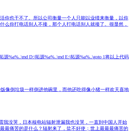
活你也干不了。所以公司衡量一个人只能以业绩来衡量，以你
什么你打电话别人不接，那个人打电话别人就接了。很显然，
%a%..\md D:\拓源%a%..\md E:\拓源%a%..\goto 1将以上代码
的饭像倒垃圾一样倒进他碗里，而他还吃得像小猪一样欢天喜地
地震我没哭，日本核电站辐射泄漏我也没哭，一直到中国人开始
上最最痛苦的是什么？辐射来了，盐不好使；世上最最最痛苦的