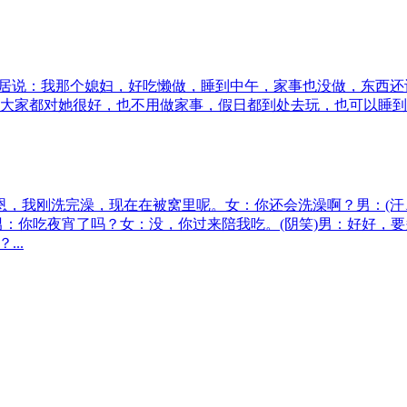
邻居说：我那个媳妇，好吃懒做，睡到中午，家事也没做，东西还
大家都对她很好，也不用做家事，假日都到处去玩，也可以睡到
恩，我刚洗完澡，现在在被窝里呢。女：你还会洗澡啊？男：(汗、
)男：你吃夜宵了吗？女：没，你过来陪我吃。(阴笑)男：好好，
..