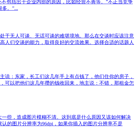
还不包括出于企业内部的原因，比如经营不善等。”不正当竞争
”...
处于无人可谈、无话可谈的难堪境地。那么在交谈时应该注意
高人们交谈的能力，取得良好的交流效果。选择合适的话题人
主说：东家，长工们这几年手上有点钱了，他们住你的房子，
，可以把他们这几年攒的钱收回来，地主说：不错，那租金怎
放大一些，造成图片模糊不清。这到底是什么原因又该如何解决
中默认的图片分辨率为96dpi，如果你插入的图片分辨率不是