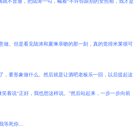
场就不普通，把陆涛一勾，喊着
“
不许你跟别的女照相，我才是
意做。但是看见陆涛和夏琳亲吻的那一刻，真的觉得米莱很可
了，要形象做什么。然后就是让酒吧老板乐一回，以后提起这
微笑着说
“
正好，我也想这样说。
”
然后站起来，一步一步向前
我等死你
…