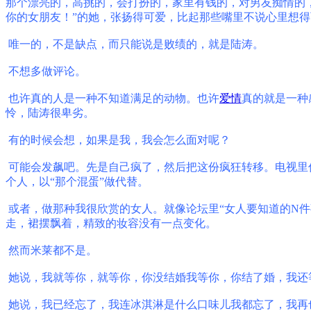
那个漂亮的，高挑的，会打扮的，家里有钱的，对男友痴情的
你的女朋友！
”
的她，张扬得可爱，比起那些嘴里不说心里想得
唯一的，不是缺点，而只能说是败绩的，就是陆涛。
不想多做评论。
也许真的人是一种不知道满足的动物。也许
爱情
真的就是一种
怜，陆涛很卑劣。
有的时候会想，如果是我，我会怎么面对呢？
可能会发飙吧。先是自己疯了，然后把这份疯狂转移。电视里
个人，以
“
那个混蛋
”
做代替。
或者，做那种我很欣赏的女人。就像论坛里
“
女人要知道的
N
件
走，裙摆飘着，精致的妆容没有一点变化。
然而米莱都不是。
她说，我就等你，就等你，你没结婚我等你，你结了婚，我还
她说，我已经忘了，我连冰淇淋是什么口味儿我都忘了，我再