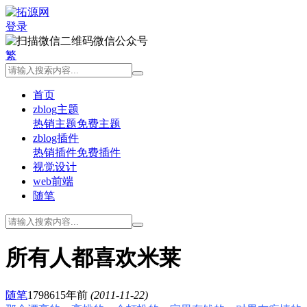
登录
微信公众号
繁
首页
zblog主题
热销主题
免费主题
zblog插件
热销插件
免费插件
视觉设计
web前端
随笔
所有人都喜欢米莱
随笔
17986
15年前
(2011-11-22)