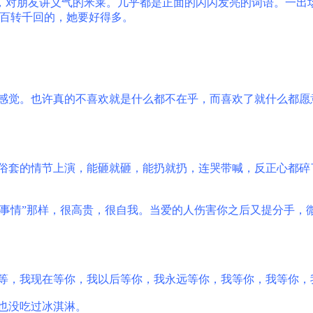
，对朋友讲义气的米莱。几乎都是正面的闪闪发亮的词语。一出
百转千回的，她要好得多。
感觉。也许真的不喜欢就是什么都不在乎，而喜欢了就什么都愿
俗套的情节上演，能砸就砸，能扔就扔，连哭带喊，反正心都碎
事情
”
那样，很高贵，很自我。当爱的人伤害你之后又提分手，
等，我现在等你，我以后等你，我永远等你，我等你，我等你，
也没吃过冰淇淋。