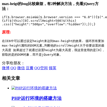
max-heigt的bug比较麻烦，有2种解决方法，先看
jQuery
方
法：
if($.browser.msie&&($.browser.version === "6.0")){$(".e
{if($(this)[0].scrollHeight>500)$(this)
.css({"height":"500px","overflow":"hidden"});});}
原理:
在IE6中可以通过设定height来达到
max-height
的效果. 循环所有要加
max-height
属性的DOM元素,判断他的scrollHeight大于你要设置的
最
大高度
如果超过了就通过设置height为
最大高度
，我这里使用的是[0]，
获取的是的DOM对象，而不是
jQuery
对象。
分享给朋友：
微博
QQ
微信
豆瓣
QQ空间
领英
相关文章
PHP运行环境的搭建方法