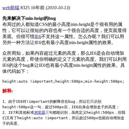
web前端
8325
16年前
(2010-10-13)
先来解决下
min-heigt
的bug
布局过的人都知道CSS的
最小高度
min-height是个很有用的属
性，它可以让很短的内容也有一个很合适的高度，使页面显得
美观。但很可惜
IE6
不支持这一属性。怎么办呢？我们可以用
另外一种方法让
IE6
也有
最小高度
min-height属性的效果。
众所周知，如果内容超过元素的高度，那么IE6是会自动增加
元素的高度，即使你明确的定义了元素的高度。我们可以利用
IE6的这个bug来让IE6也有最小高度min-height属性的效果。具
体代码如下：
height:auto !important;height:500px;min-height:500px;
解释:
1、由于IE6对!important的解释存在bug，所以它只识别
height:500px这一句，超过500px后，IE6自身会增加盒子的高度；
2、IE7和其他标准
浏览器
三句都能识别，虽然定义height:500px，但我
们又有了height:auto !important，所以超过500px也能自动增加盒
子的高度。