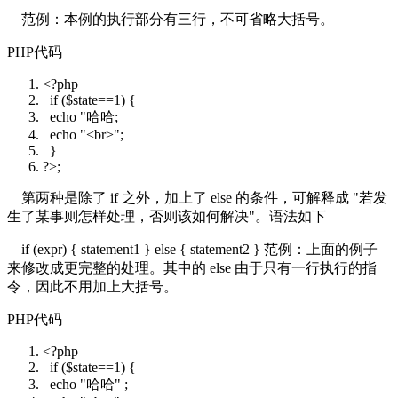
范例：本例的执行部分有三行，不可省略大括号。
PHP代码
<?php
if
(
$state
==1) {
echo
"哈哈;
echo "
<br>";
}
?>;
第两种是除了 if 之外，加上了 else 的条件，可解释成 "若发
生了某事则怎样处理，否则该如何解决"。语法如下
if (expr) { statement1 } else { statement2 } 范例：上面的例子
来修改成更完整的处理。其中的 else 由于只有一行执行的指
令，因此不用加上大括号。
PHP代码
<?php
if
(
$state
==1) {
echo
"哈哈"
;