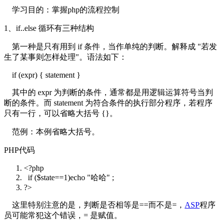
学习目的：掌握php的流程控制
1、if..else 循环有三种结构
第一种是只有用到 if 条件，当作单纯的判断。解释成 "若发
生了某事则怎样处理"。语法如下：
if (expr) { statement }
其中的 expr 为判断的条件，通常都是用逻辑运算符号当判
断的条件。而 statement 为符合条件的执行部分程序，若程序
只有一行，可以省略大括号 {}。
范例：本例省略大括号。
PHP代码
<?php
if
(
$state
==1)
echo
"哈哈"
;
?>
这里特别注意的是，判断是否相等是==而不是=，
ASP
程序
员可能常犯这个错误，= 是赋值。