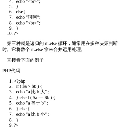
echo
"<br>"
;
}
else
{
echo
"呵呵"
;
echo
"<br>"
;
}
?>
第三种就是递归的 if..else 循环，通常用在多种决策判断
时。它将数个 if..else 拿来合并运用处理。
直接看下面的例子
PHP代码
<?php
if
(
$a
>
$b
) {
echo
"a 比 b 大"
;
}
elseif
(
$a
==
$b
) {
echo
"a 等于 b"
;
}
else
{
echo
"a 比 b 小"
;
}
?>