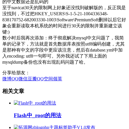
的中文数据还是乱码的
至于navicat30天的限制网上好象还没找到破解版的，反正我是
没找到，不过把HKEY_USERS\S-1-5-21-1004336348-
838170752-682003330-1003\Software\PremiumSoft删掉以后它好
象会重新读取本机系统的时间进行30天的限制并重新建立该
键:)
数小时后我再次添加：终于彻底解决mysql中文问题了，我简
单的记录下，方法就是首先数据库表按照utf8编码创建，尤其
是那种有中文的字段中更应该注意，然后在database.yml中加
入encoding: utf8一句即可。另外我还试了下用上面的
mysqldump备份也没有出现乱码问题了哈。
分享给朋友：
微博
QQ
微信
豆瓣
QQ空间
领英
相关文章
Flash中_root的用法