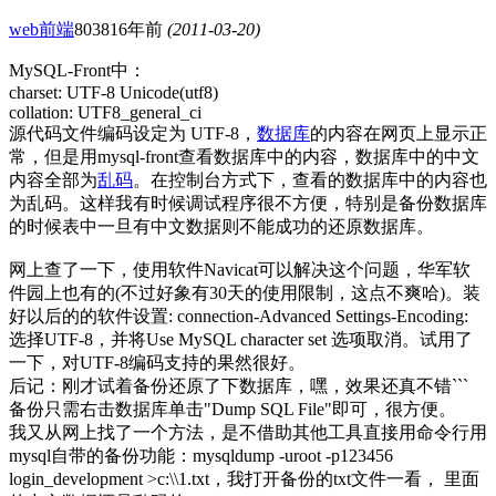
web前端
8038
16年前
(2011-03-20)
MySQL-Front中：
charset: UTF-8 Unicode(utf8)
collation: UTF8_general_ci
源代码文件编码设定为 UTF-8，
数据库
的内容在网页上显示正
常，但是用mysql-front查看数据库中的内容，数据库中的中文
内容全部为
乱码
。在控制台方式下，查看的数据库中的内容也
为乱码。这样我有时候调试程序很不方便，特别是备份数据库
的时候表中一旦有中文数据则不能成功的还原数据库。
网上查了一下，使用软件Navicat可以解决这个问题，华军软
件园上也有的(不过好象有30天的使用限制，这点不爽哈)。装
好以后的的软件设置: connection-Advanced Settings-Encoding:
选择UTF-8，并将Use MySQL character set 选项取消。试用了
一下，对UTF-8编码支持的果然很好。
后记：刚才试着备份还原了下数据库，嘿，效果还真不错```
备份只需右击数据库单击"Dump SQL File"即可，很方便。
我又从网上找了一个方法，是不借助其他工具直接用命令行用
mysql自带的备份功能：mysqldump -uroot -p123456
login_development >c:\\1.txt，我打开备份的txt文件一看， 里面