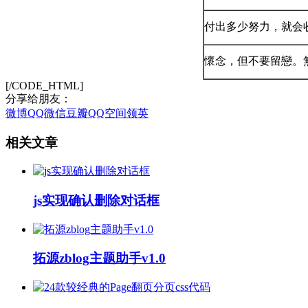
付出多少努力，就会
懷念，但不要留戀。
[/CODE_HTML]
分享给朋友：
微博
QQ
微信
豆瓣
QQ空间
领英
相关文章
js实现确认删除对话框
拓源zblog主题助手v1.0