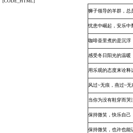
[CODE_HTML]
狮子领导的羊群，总
忧患中崛起，安乐中
咖啡壶里煮的是沉浮
感受冬日阳光的温暖
用乐观的态度来诠释
风过~无痕，燕过~无
当你为没有鞋穿而哭
保持微笑，快乐自己
保持微笑，也许也能