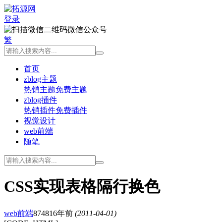
登录
微信公众号
繁
首页
zblog主题
热销主题
免费主题
zblog插件
热销插件
免费插件
视觉设计
web前端
随笔
CSS实现表格隔行换色
web前端
8748
16年前
(2011-04-01)