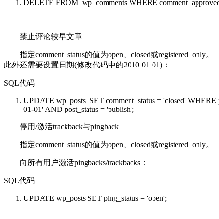
DELETE
FROM
wp_comments
WHERE
comment_approve
禁止评论较早文章
指定comment_status的值为open、closed或registered_only。
此外还需要设置日期(修改代码中的2010-01-01)：
SQL代码
UPDATE
wp_posts
SET
comment_status =
'closed'
WHERE
01-01'
AND
post_status =
'publish'
;
停用/激活trackback与pingback
指定comment_status的值为open、closed或registered_only。
向所有用户激活pingbacks/trackbacks：
SQL代码
UPDATE
wp_posts
SET
ping_status =
'open'
;