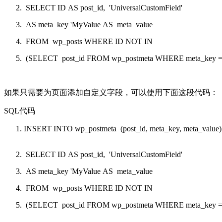
SELECT
ID
AS
post_id,
'UniversalCustomField'
AS
meta_key
'MyValue AS meta_value
FROM wp_posts WHERE ID NOT IN
(SELECT post_id FROM wp_postmeta WHERE meta_key = 
如果只需要为页面添加自定义字段，可以使用下面这段代码：
SQL代码
INSERT
INTO
wp_postmeta (post_id, meta_key, meta_value)
SELECT
ID
AS
post_id,
'UniversalCustomField'
AS
meta_key
'MyValue AS meta_value
FROM wp_posts WHERE ID NOT IN
(SELECT post_id FROM wp_postmeta WHERE meta_key = 