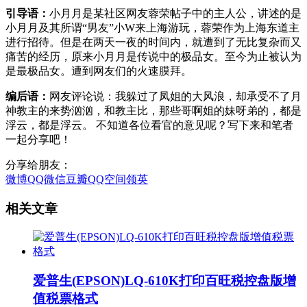
引导语：
小月月是某社区网友蓉荣帖子中的主人公，讲述的是
小月月及其所谓“男友”小W来上海游玩，蓉荣作为上海东道主
进行招待。但是在两天一夜的时间内，就遭到了无比复杂而又
痛苦的经历，原来小月月是传说中的极品女。至今为止被认为
是最极品女。遭到网友们的火速膜拜。
编后语：
网友评论说：我躲过了凤姐的大风浪，却承受不了月
神教主的来势汹汹，和教主比，那些哥啊姐的妹呀弟的，都是
浮云，都是浮云。 不知道各位看官的意见呢？写下来和笔者
一起分享吧！
分享给朋友：
微博
QQ
微信
豆瓣
QQ空间
领英
相关文章
爱普生(EPSON)LQ-610K打印百旺税控盘版增
值税票格式