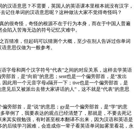
词的汉语意思？不需要，英国人的英语课本里根本就没有汉字，
么要去记住单词的汉语意思呢？这种做法大家不觉得奇怪吗？
为真的很奇怪，奇怪的根源不在于行为本身，而在于中国人普遍
必然会陷入苦海无边的符号记忆灾难中。
分之百猜准，但起码可以猜测个大概，至少在别人告诉过你单词
它的汉语意思仅做为一般参考。
这串英语字母和两个汉字符号“代表”之间的对应关系，这样去学英语
旁部首，是“向前”的意思；sent也是一个偏旁部首，是“发出
因此用一个元音字母a隔开一下；tive也是一个偏旁部首，是
征求大家的意见后又被派出去替大家讲话的人”，这不就是“代表”的意思
是一个偏旁部首，是“说”的意思；gy是一个偏旁部首，是“学”的意
类推，不多举例了，我要表达的观点已经清楚了，那就是，不要去死记
原来其实很勉强，有时甚至根本翻译不出来，因为汉语和英语是
多的后续学习困难，会造成你一辈子看英语单词如雾里看花，永