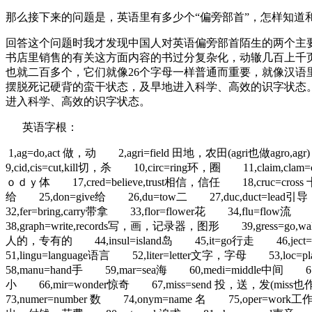
那么接下来的问题是，英语里有多少个“偏旁部首”，怎样
回答这个问题时我才发现中国人对英语偏旁部首陌生的两个主
书店里销售的有关这方面内容的书过分复杂化，动辙几百上千
也就二百多个，它们就像26个字母一样普通而重要，就像汉
摆脱死记硬背的蛮干状态，及早地进入科学、高效的识字状态
进入科学、高效的识字状态。
英语字根：
1,ag=do,act 做，动 2,agri=field 田地，农田(agri也做agro,
9,cid,cis=cut,kill切，杀 10,circ=ring环，圈 11,claim,c
ｏｄｙ体 17,cred=believe,trust相信，信任 18,cruc=cross 十
给 25,don=give给 26,du=tow二 27,duc,duct=le
32,fer=bring,carry带拿 33,flor=flower花 34,flu=
38,graph=write,records写，画，记录器，图形 39,gress=go,wal
人的，专有的 44,insul=island岛 45,it=go行走 46,ject=
51,lingu=language语言 52,liter=letter文字，字母 53,
58,manu=hand手 59,mar=sea海 60,medi=middle中间 61,me
小 66,mir=wonder惊奇 67,miss=send 投，送，发(miss
73,numer=number 数 74,onym=name 名 75,oper=work