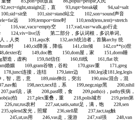
d折，重叠 85,pon=put放置 86,popul=people人民
t=right,straight正，直 93,rupt=break破 94,sal=salt
 100,sid=sit坐 101,sist=stand站立 102,son=sound声音
far远 109,tempor=time时 110,tend(tens,tent)=stretch
 116,vac,vacu=empty空 117,vad,vas=walk,go行走
23,vit=life生命 124,viv=live活 第二部分，多认词根，多识单词。
o)人，人类 131,aqu水 132,arch统治者，首脑archy 统
ron时 140,cid降落，降临 141,clin倾 142,co**(o)世
,dexter右 149,doc教 150,dom屋，家 151,dorm睡
t,fig塑造，虚构 159,fid信任 160,fil线 161,flat 吹
68,gam婚姻 169,gram谷物，谷粒 170,grav重 171,greg
,junct连接，连结 179,later边 180,leg读181,leg,legis
ent心，神，智，思，意 189,min伸出，突出 190,misc混合，混
198,nect,nex结，系 199,negr,nigr黑 200,nihil
,parl说，谈 208,past喂，食 209,path(o)，pathy疾病，
ob(ia)怕 217,plex重叠，重 218,polis城市 219,prim第
rur,rus农村 227,sat,satis,satur足，满，饱 228,sen
35,splend发光，照耀 236,stell星 237,tact,tag触
r阴影 245,ut,us用 246,vas走，漫游 247,val强 248,van