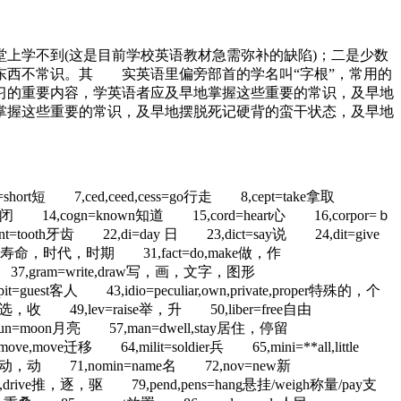
上学不到(这是目前学校英语教材急需弥补的缺陷)；二是少数
东西不常识。其 实英语里偏旁部首的学名叫“字根”，常用的
习的重要内容，学英语者应及早地掌握这些重要的常识，及早地
掌握这些重要的常识，及早地摆脱死记硬背的蛮干状态，及早地
v=short短 7,ced,ceed,cess=go行走 8,cept=take拿取
shut关闭 14,cogn=known知道 15,cord=heart心 16,corpor=ｂ
nt=tooth牙齿 22,di=day 日 23,dict=say说 24,dit=give
ge年龄，寿命，时代，时期 31,fact=do,make做，作
步，走，级 37,gram=write,draw写，画，文字，图形
uest客人 43,idio=peculiar,own,private,proper特殊的，个
her选，收 49,lev=raise举，升 50,liber=free自由
56,lun=moon月亮 57,man=dwell,stay居住，停留
move迁移 64,milit=soldier兵 65,mini=**all,little
ove移动，动 71,nomin=name名 72,nov=new新
,drive推，逐，驱 79,pend,pens=hang悬挂/weigh称量/pay支