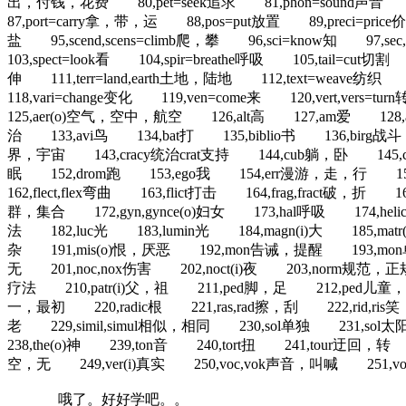
出，付钱，花费 80,pet=seek追求 81,phon=sound声音 82,
87,port=carry拿，带，运 88,pos=put放置 89,preci=price价
盐 95,scend,scens=climb爬，攀 96,sci=know知 97,sec,
103,spect=look看 104,spir=breathe呼吸 105,tail=cut切割 1
伸 111,terr=land,earth土地，陆地 112,text=weave纺织 
118,vari=change变化 119,ven=come来 120,vert,ve
125,aer(o)空气，空中，航空 126,alt高 127,am爱 128
治 133,avi鸟 134,bat打 135,biblio书 136,birg战
界，宇宙 143,cracy统治crat支持 144,cub躺，卧 145,c
眠 152,drom跑 153,ego我 154,err漫游，走，行 155,fa
162,flect,flex弯曲 163,flict打击 164,frag,fract
群，集合 172,gyn,gynce(o)妇女 173,hal呼吸 174,helic(
法 182,luc光 183,lumin光 184,magn(i)大 185,
杂 191,mis(o)恨，厌恶 192,mon告诫，提醒 193,mon单独，
无 201,noc,nox伤害 202,noct(i)夜 203,norm规范，
疗法 210,patr(i)父，祖 211,ped脚，足 212,ped儿童，小孩
一，最初 220,radic根 221,ras,rad擦，刮 222,rid,ris笑
老 229,simil,simul相似，相同 230,sol单独 231,sol太阳
238,the(o)神 239,ton音 240,tort扭 241,tour迂回，转
空，无 249,ver(i)真实 250,voc,vok声音，叫喊 251,vol
哦了。好好学吧。。