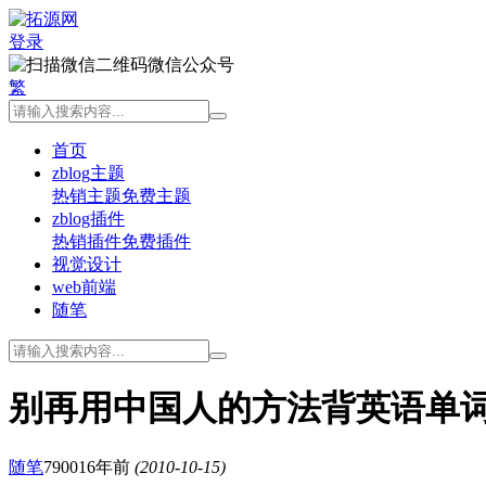
登录
微信公众号
繁
首页
zblog主题
热销主题
免费主题
zblog插件
热销插件
免费插件
视觉设计
web前端
随笔
别再用中国人的方法背英语单
随笔
7900
16年前
(2010-10-15)