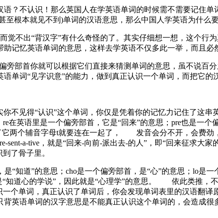
汉语？不认识！那么英国人在学英语单词的时候需不需要记住单
(甚至根本就见不到)单词的汉语意思，那么中国人学英语为什
而觉不出“背汉字”有什么奇怪的了。其实仔细想一想，这个行
地帮助记忆英语单词的意思，这样去学英语不仅多此一举，而且
了偏旁部首你就可以根据它们直接来猜测单词的意思，虽不说百
英语单词“见字识意”的能力，做到真正认识一个单词，而把
个单词，其实你不见得“认识”这个单词，你仅是凭着你的记忆力记住了
e在英语里是一个偏旁部首，它是“回来”的意思；pre也是一个偏
了它两个辅音字母t就要连在一起了， 发音会分不开，会费劲，
-sent-a-tive，就是“回来-向前-派出去-的人”，即“回来
它认识到了骨子里。
旁部首，是“知道”的意思；cho是一个偏旁部首，是“心”的意思；lo
gy连起来就是“知道心的学说”，因此就是“心理学”的意思。 依此
认识一个单词，真正认识了单词后，你会发现单词表里的汉语翻译
只背英语单词的汉字意思是不能真正认识这个单词的，会造成很