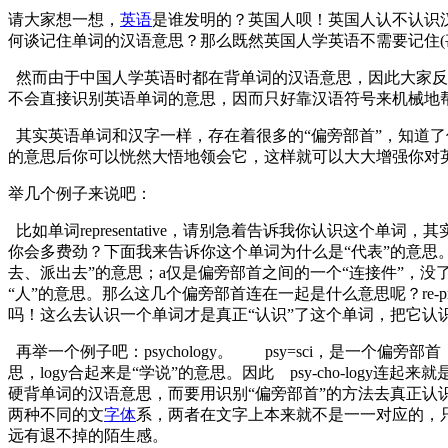
请大家想一想，
英语
是谁发明的？英国人呗！英国人认不认识
何谈记住单词的汉语意思？那么既然英国人学英语不需要记住
然而由于中国人学英语时都在背单词的汉语意思，因此大家反
不会直接识别英语单词的意思，因而只好靠汉语符号来机械
其实英语单词和汉字一样，存在着很多的“偏旁部首”，知道
的意思后你可以恍然大悟地领会它，这样就可以大大增强你对
举几个例子来说吧：
比如单词representative，请别急着告诉我你认识这
你会多费劲？下面我来告诉你这个单词为什么是“代表”的意思。r
去、派出去”的意思；a仅是偏旁部首之间的一个“连接件”，没
“人”的意思。那么这几个偏旁部首连在一起是什么意思呢？re-pre
吗！这么去认识一个单词才是真正“认识”了这个单词，把
再举一个例子吧：psychology。 psy=sci，是一个偏
思，logy合起来是“学说”的意思。因此 psy-cho-lo
硬背单词的汉语意思，而要用识别“偏旁部首”的方法去真正
两种不同的文
字体
系，两者在文字上本来就不是一一对应的，
远有退不掉的陌生感。