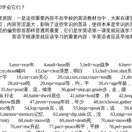
知道和学会它们？
要原因，一是这些重要内容不在学校的英语教材当中，大家在课堂
页，内容苦涩庞大，影响了这些常识的普及，使得本来是常识的
语里的偏旁部首那样普通而重要，它们是学英语第一课里就应该学
。 英语字根课里就应该学习的重要内容，学英语者应及早地
agr) 3,ann=year年 4,audi=hear听 5,bell=war战争 6,bre
lam=cry,shout喊叫 12,clar=clear清楚，明白 13,clud=close,
字 19,cur=care关心 20,cur,curs,cour,cours=run跑 21,de
ad引导 28,ed=eat吃 29,equ=equal等，均，平 30,ev=a
flow流 35,fus=pour灌，流，倾泄 36,grad=step,go,grade
k 行走 40,habit=dwell居住 41,hibit=hold拿，持 42,hospit=g
throw投掷 47,juven=young年轻，年少 48,lectchoose,gat
loc=place地方 54,log=speak言，说 55,loqu=speak言，说 
mor=memory记忆 62,merg=dip,sink 沉，没 63,migr=remove,
也作mit) 68,mob=move动 69,mort=death死 70,mot=m
工作 76,ori=rise升起 77,paci=peace和平，平静 78,pel=push