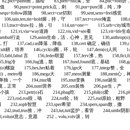
pict=paint画，描绘 83,plen=full满，全 84,plic=fol
值 90,punct=point,prick点，刺 91,pur=pure清，纯，净 92,rec
sequ=follow跟随 98,sect=cut切割 99,sent,sens=feel感觉
06,tain,ten,tin=hold握，持，守 107,tect=cover掩盖 108,tele=
113,tract=draw拉，抽，引 114,un=one一 115,urb=city城市
rs=turn转 121,vi,via=way道路 122,vis,vid=see看 1
,ambul行走 129,anim生命，活，心神，意见 130,anthrop(
斗，打 137,cad,cas降落，降临 138,cert 确定，确信 139,ch
ult耕，培养 146,cycl(o)圈，环，轮 147,dem(o)人民 148
bl,fabul 言 156,feder联盟 157,ferv沸，热 158,fic
破，折 165,frig冷 166,fug逃，散 167,fund,found底，基础 1
o)螺旋 175,hes,her粘着 176,ign火 177,integr整，全 178
matr(i)，metro母 186,mega大 187,mens测量 188,m
一个 194,mur墙 195,mut变换 196,nat诞生 197,nav船 
正规，正常 204,nutri营养 205,orn装饰 206,par生，产 207
 213,petr(o)石 214,phag吃 215,phil(o)爱 216,ph
 223,rod,ros咬，啮 224,rot轮，转 225,rud原始，粗野 226,
 232,soph智慧 233,sper希望 234,spers,spars散，撒 2
 242,trud,trus推，冲 243,tut,tuit监护，看管 244,umb
,volunt意志，意愿 252，volu,volv滚，转