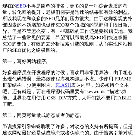
现在的
SEO
不再是简单的排名，更多的是一种综合素质的考
量，转化率的提升，老板们需要是迅速的结果和有效的利益。
所以我现在和众多的SEO兄弟们压力很大。由于这样客观的外
部因素的不断增加也促使SEO整个领域的的视野和手段日新月
异。但是不管怎么变，有一些基础的工作还是要脚踏实地。我
总结了一些常见的要素，希望可以帮助菜鸟SEO们快速掌握
SEO的要领，有效的去分析搜索引擎的规则，从而实现网站推
广的SEO优化之终极目的。
第一，写好网站程序。
好多程序员在开发程序的时候，喜欢用非常用算法，由于粗心
出现代码错误，最终致使程序机构混乱不堪。少使用 FRAME
框架结构，少使用图片、
FLASH
表达内容，如必须留个文本
吧。还有就是，要在程序源代码里要有“keywords”“描述”功
能。世界都在用使用 CSS+DIV方式，大哥们就不要用TABLE
了吧。
第二，网页尽量做成静态或者伪静态。
虽说搜索引擎蜘蛛聪明了许多，对动态的支持有所提高，但是
建议网站最好还是做成静态或者伪静态的。由于搜索引擎对现