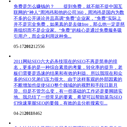
免费是怎么赚钱的？
提到免费，就不能不提中国互
联网的“神人”周鸿祎和他的公司360，周鸿祎是国内为数
不多的公开谈论并且高调“免费”企业家，“免费”实际上
并不是完全免费，如果真的是去做free，那么他一定是慈
善组织而不是企业家。“免费”的核心是通过免费服务吸
引用户，而企业利用这种免...
05-17
2012
12556
2011网站SEO六大必杀技
现在的SEO不再是简单的排
名，更多的是一种综合素质的考量，转化率的提升，老
板们需要是迅速的结果和有效的利益。所以我现在和众
多的SEO兄弟们压力很大。由于这样客观的外部因素的
不断增加也促使SEO整个领域的的视野和手段日新月
异。但是不管怎么变，有一些基础的工作还是要脚踏实
地。我总结了一些常见的要素，希望可以帮助菜鸟SEO
们快速掌握SEO的要领，有效的去分析搜索引...
04-21
2011
8462