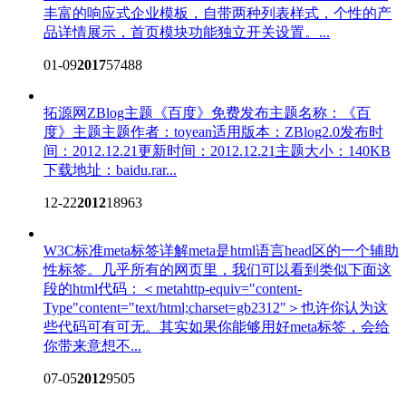
丰富的响应式企业模板，自带两种列表样式，个性的产
品详情展示，首页模块功能独立开关设置。...
01-09
2017
57488
拓源网ZBlog主题《百度》免费发布
主题名称：《百
度》主题主题作者：toyean适用版本：ZBlog2.0发布时
间：2012.12.21更新时间：2012.12.21主题大小：140KB
下载地址：baidu.rar...
12-22
2012
18963
W3C标准meta标签详解
meta是html语言head区的一个辅助
性标签。几乎所有的网页里，我们可以看到类似下面这
段的html代码：＜metahttp-equiv="content-
Type"content="text/html;charset=gb2312"＞也许你认为这
些代码可有可无。其实如果你能够用好meta标签，会给
你带来意想不...
07-05
2012
9505