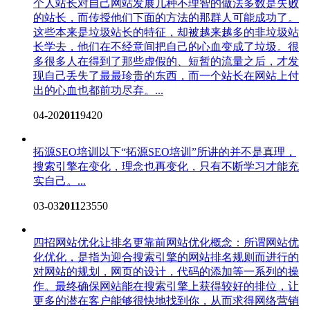
个人站长对自己网站发展几种不理智的做法
多数是失败
的站长，而传授他们下面的方法的那群人可能成功了。
这些本来是垃圾站长的特征，却被越来越多的非垃圾站
长学去，他们在不经意间把自己的心血变成了垃圾。很
多很多人在得到了那些虚假的、短暂的流量之后，才发
现自己丢失了最最珍贵的东西，而一个站长在网站上付
出的心血也都前功尽弃。...
04-20
2011
9420
拓源SEO培训
以下“拓源SEO培训”所讲的并不是真理，
搜索引擎在变化，理念也再变化，只有不断学习才能充
实自己。...
03-03
2011
23550
四招网站优化让排名更靠前
网站优化概念：所谓网站优
化优化，是指为迎合搜索引擎的网站排名规则而进行的
对网站的规划，网页的设计，代码的添加等一系列的操
作。最终确保网站能在搜索引擎上获得较好的排位，让
更多的潜在客户能够很快地找到你，从而求得网络营销