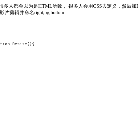
人都会以为是HTML所致， 很多人会用CSS去定义，然后加DIV，其实用
影片剪辑并命名right,bg,bottom
tion Resize(){
