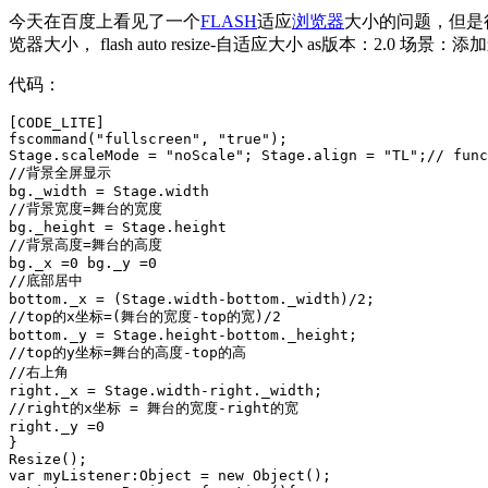
今天在百度上看见了一个
FLASH
适应
浏览器
大小的问题，但是很多
览器大小， flash auto resize-自适应大小 as版本：2.0 场景：添加
代码：
[CODE_LITE] 

fscommand("fullscreen", "true");

Stage.scaleMode = "noScale"; Stage.align = "TL";// func
//背景全屏显示

bg._width = Stage.width

//背景宽度=舞台的宽度

bg._height = Stage.height

//背景高度=舞台的高度

bg._x =0 bg._y =0

//底部居中

bottom._x = (Stage.width-bottom._width)/2;

//top的x坐标=(舞台的宽度-top的宽)/2

bottom._y = Stage.height-bottom._height;

//top的y坐标=舞台的高度-top的高

//右上角

right._x = Stage.width-right._width;

//right的x坐标 = 舞台的宽度-right的宽

right._y =0

}

Resize();

var myListener:Object = new Object();
