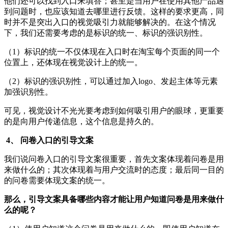
他们还可以找到入口来填答；甚至是当用户在使用其他产品遇
到问题时，也应该知道去哪里进行反馈。这样的要求更高，同
时并不是突出入口的视觉吸引力就能够解决的。在这个情况
下，我们还需要考虑的是标识的统一、标识的强识别性。
（1）标识的统一不仅体现在入口时在淘宝每个页面的同一个
位置上，还体现在视觉设计上的统一。
（2）标识的强识别性，可以通过加入logo、发起主体等元素
加强识别性。
可见，视觉设计不光光要考虑到如何吸引用户的眼球，更重要
的是向用户传递信息，这个信息是持久的。
4、
问卷入口的引导文案
我们说问卷入口的引导文案很重要，首先文案体现着问卷是用
来做什么的；其次体现着与用户交流时的态度；最后同一目的
的问卷需要体现文案的统一。
那么，引导文案具备哪些内容才能让用户知道问卷是用来做什
么的呢？