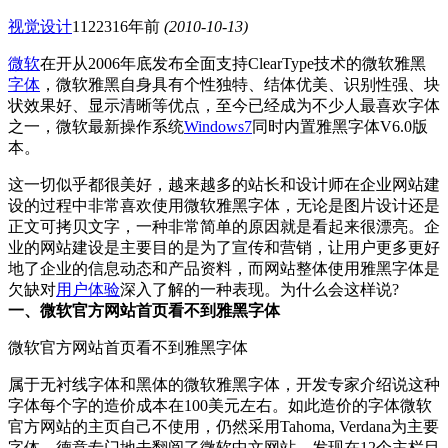
视觉设计
11223
16年前
(2010-10-13)
微软
在开从2006年底发布全面支持ClearType技术的微软雅黑
字体
，微软雅黑自身具有个性独特、结体优美、识别性强、块
状效果好、显示清晰等优点，至今已经成为不少人最喜欢字体
之一，微软最新操作系统
Windows7
同时内置雅黑字体V6.0版
本。
这一切似乎都很美好，越来越多的站长和设计师在企业网站建
设的过程中非常喜欢使用微软雅黑字体，无论是图片设计还是
正文可拷贝文字，一种非常简单的原因就是看起来很漂亮。企
业的网站建设是主要目的是为了宣传和营销，让用户更多更好
地了企业的信息动态和产品资料，而网站整体使用雅黑字体是
欠缺对
用户体验
深入了解的一种表现。为什么会这样说?
一、微软官方网站首页看不到雅黑字体
微软官方网站首页看不到雅黑字体
属于无衬线字体和黑体的微软雅黑字体，开发专家介绍说这种
字体每个字的造价成本在100美元左右。如此造价的字体微软
官方网站的主页自己不使用，仍然采用Tahoma, Verdana为主要
字体，德意专门地去翻阅了微软中文网站，发现在12个主栏目