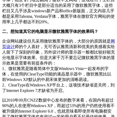
大概只有3个栏目中是部分适当的采用了微软雅黑字体，这些
栏目又几乎涉及windows新产品和office新版面，正文内容几乎
都是采用Tahoma, Verdana字体，雅黑字体在微软官方网站的使
用率上几乎都达不到20%。
二、想知道其它的电脑显示微软雅黑字体的效果吗？
企业网站建设但凡采用微软雅黑字体的，大部分的原因就是
网
页设计
师的个人喜好，无可否认雅黑清新和优美的美感着实给
人留下了深刻的印象，另外设计师的显示器一般都比较好能充
分地显示字体效果。但是大家千万不要忘记微软雅黑字体的显
示效果是需要有前提条件的：
1、微软雅黑是随着简体中文版Windows Vista一起发布的字
体，在使用的ClearType功能的液晶显示器中，微软雅黑比以
前Windows XP默认的中易宋体更加的清晰易读。
2、ClearType在Windows XP平台上，这项技术缺省是关闭，到
了Internet Explorer 7才缺省为开启。
以2010年09月CNZZ数据中心发布的数字来看，在国内有超过
90%的人在使用Windows XP，而超过53%的用户仍然使用着不
被升级的Internet Explorer 6.0，也就意味着即使所有电脑都安
装了微软雅黑字体也有超过一半的用户看不起最佳的效果，并