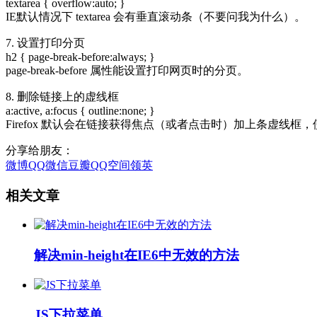
textarea { overflow:auto; }
IE默认情况下 textarea 会有垂直滚动条（不要问我为什么）。
7. 设置打印分页
h2 { page-break-before:always; }
page-break-before 属性能设置打印网页时的分页。
8. 删除链接上的虚线框
a:active, a:focus { outline:none; }
Firefox 默认会在链接获得焦点（或者点击时）加上条虚线
分享给朋友：
微博
QQ
微信
豆瓣
QQ空间
领英
相关文章
解决min-height在IE6中无效的方法
JS下拉菜单