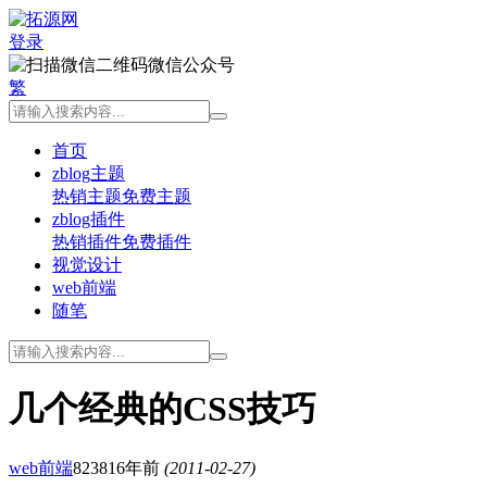
登录
微信公众号
繁
首页
zblog主题
热销主题
免费主题
zblog插件
热销插件
免费插件
视觉设计
web前端
随笔
几个经典的CSS技巧
web前端
8238
16年前
(2011-02-27)