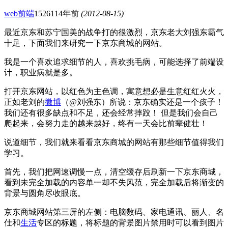
web前端
15261
14年前
(2012-08-15)
最近京东和苏宁国美的战争打的很激烈，京东老大刘强东霸气
十足，下面我们来研究一下京东商城的网站。
我是一个喜欢追求细节的人，喜欢挑毛病，可能选择了前端设
计，职业病就是多。
打开京东网站，以红色为主色调，寓意想必是生意红红火火，
正如老刘的
微博
（@刘强东）所说：京东确实还是一个孩子！
我们还有很多缺点和不足，还会经常摔跤！ 但是我们会自己
爬起来，会努力走的越来越好，终有一天会比前辈健壮！
说道细节，我们就来看看京东商城的网站有那些细节值得我们
学习。
首先，我们把网速调慢一点，清空缓存后刷新一下京东商城，
看到未完全加载的内容单一却不失风范，完全加载后将渐变的
背景与圆角尽收眼底。
京东商城网站第三屏的左侧：电脑数码、家电通讯、丽人、名
仕和
生活
专区的标题，将标题的背景图片禁用时可以看到图片