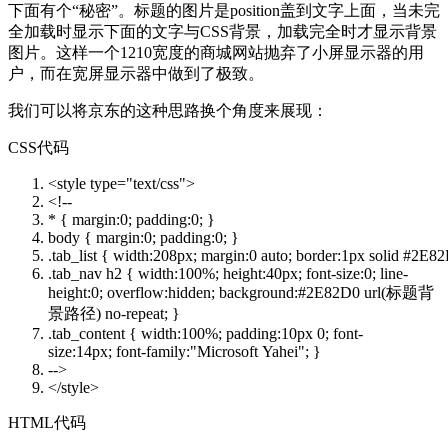
下面有个“秘密”。标题的图片是position盖到文字上面，当未完
全加载时显示下面的文字与CSS背景，加载完全时才显示背景
图片。这样一个1210宽度的商城网站抛弃了小屏显示器的用
户，而在宽屏显示器中做到了极致。
我们可以将京东的这种思路换个角度来展现：
CSS代码
<style type=
"text/css"
>
<!--
* {
margin
:0;
padding
:0; }
body {
margin
:0;
padding
:0; }
.tab_list {
width
:
208px
;
margin
:0
auto
;
border
:
1px
solid
#2E82
.tab_nav h2 {
width
:100%;
height
:
40px
;
font-size
:0;
line-
height
:0;
overflow
:
hidden
;
background
:
#2E82D0
url
(标题背
景路径)
no-repeat
; }
.tab_content {
width
:100%;
padding
:
10px
0;
font-
size
:
14px
;
font-family
:
"Microsoft Yahei"
; }
-->
</style>
HTML代码