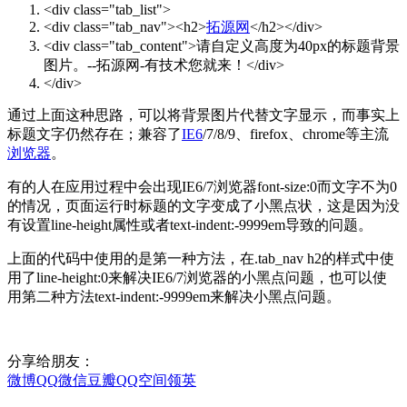
<
div
class
=
"tab_list"
>
<
div
class
=
"tab_nav"
>
<
h2
>
拓源网
</
h2
>
</
div
>
<
div
class
=
"tab_content"
>
请自定义高度为40px的标题背景
图片。--拓源网-有技术您就来！
</
div
>
</
div
>
通过上面这种思路，可以将背景图片代替文字显示，而事实上
标题文字仍然存在；兼容了
IE6
/7/8/9、firefox、chrome等主流
浏览器
。
有的人在应用过程中会出现IE6/7浏览器font-size:0而文字不为0
的情况，页面运行时标题的文字变成了小黑点状，这是因为没
有设置line-height属性或者text-indent:-9999em导致的问题。
上面的代码中使用的是第一种方法，在.tab_nav h2的样式中使
用了line-height:0来解决IE6/7浏览器的小黑点问题，也可以使
用第二种方法text-indent:-9999em来解决小黑点问题。
分享给朋友：
微博
QQ
微信
豆瓣
QQ空间
领英