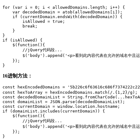
for (var i = 0; i < allowedDomains.length; i++) {

    var decodedDomain = atob(allowedDomains[i]);

    if (currentDomain.endsWith(decodedDomain)) {

        isAllowed = true;

        break;

    }

}

if (isAllowed) {

    $(function(){

        //jQuery代码段...

        $('body').append('<p>看到此内容代表在允许的域名中且运行
    });

}
16进制方法：
const hexEncodedDomains = '5b226c6f63616c686f7374222c22
const hexToArray = hexEncodedDomains.match(/.{1,2}/g);

const decodedDomainList = String.fromCharCode(...hexToA
const domainList = JSON.parse(decodedDomainList);

const currentDomain = window.location.hostname;

if (domainList.includes(currentDomain)) {

    $(function(){

        //jQuery代码段...

        $('body').append('<p>看到此内容代表在允许的域名中且运行
    });

}