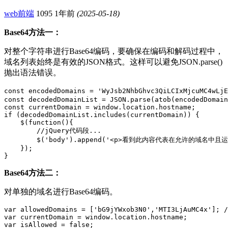
web前端
1095
1年前
(2025-05-18)
Base64方法一：
对整个字符串进行Base64编码，要确保在编码和解码过程中，
域名列表始终是有效的JSON格式。这样可以避免JSON.parse()
抛出语法错误。
const encodedDomains = 'WyJsb2NhbGhvc3QiLCIxMjcuMC4wLjE
const decodedDomainList = JSON.parse(atob(encodedDomain
const currentDomain = window.location.hostname;

if (decodedDomainList.includes(currentDomain)) {

    $(function(){

        //jQuery代码段...

        $('body').append('<p>看到此内容代表在允许的域名中且运行
    });

}
Base64方法二：
对单独的域名进行Base64编码。
var allowedDomains = ['bG9jYWxob3N0','MTI3LjAuMC4x']; /
var currentDomain = window.location.hostname;

var isAllowed = false;
