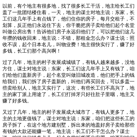
以前，有个地主有很多地，找了很多长工干活，地主给长工们
盖了一批团结楼住着，一天，地主的谋士对地主说：东家，长
工们这几年手上有点钱了，他们住你的房子，每月交租子，不
划算，反正他们永远住下去，你干脆把房子卖给他们起个名堂
叫做公房出售！告诉他们房子永远归他们了，可以把他们这几
年攒的钱收回来，地主说：不错，那租金怎么办？谋士说：照
收不误，起个日本名儿，叫物业费！地主很快实行了，赚了好
多钱，长工们那个高兴啊！
过了几年，地主的村子发展成城镇了，有钱人越来越多，没地
方住，谋士对地主说：东家，长工们这几年手上又有钱了，咱
们给他们盖新房子，起个名堂叫做旧城改造，他们把手上的钱
给我们，我们拆了房子盖新的，叫他们再买回去，可以多盖一
些卖给别人，地主又实行了，这次，有些长工们不高兴了，地
主的家丁派上用途了，长工们打掉牙只好往肚子里咽，地主又
赚了好多钱。
又过了几年，地主的村子发展成大城市了，有钱人更多了，地
主的土地更值钱了，谋士对地主说：东家，咱们把这些长工的
房子拆了，在这个地方建别墅，拆出来的地盖好房子卖给那些
有钱的大款还能赚一笔，地主说：长工们不干怎么办？谋士