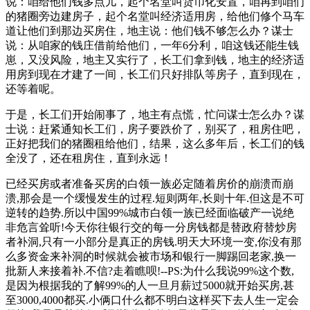
说：咱给他们钱多点儿，起个名堂叫货币化安置，咱再到咱们
的猪圈旁边建房子，起个名堂叫经济适用房，给他们修个马车
道让他们到那边买房住，地主说：他们钱不够怎么办？谋士
说：从咱家的钱庄借前给他们，一年6分利，咱这钱还能生钱
崽，又没风险，地主又实行了，长工们拿到钱，地主的经济适
用房到现在才建了一间，长工们只好排队等房子，直到现在，
还等着呢。
于是，长工们开始闹事了，地主有点慌，忙问谋士怎么办？谋
士说：赶紧通知长工们，房子要跌价了，别买了，租房住吧，
正好把我们的猪圈租给他们，结果，这么多年后，长工们的钱
全没了，还在租房住，直到永远！
已经买房或者准备买房的白领一族必定随着房价的崩溃而崩
溃,那会是一个缓慢发生的过程.短则两年,长则十年.但这是不可
逆转的趋势.所以中国99%城市白领一族已经面临破产一说绝
非危言耸听!今天你往银行交的每一分房钱都是替政府替炒房
者补洞,只有一小部分是真正的房钱.明天大环境一变,你没有那
么多资金来补洞的时候就会被市场和银行一脚踢回老家,换一
批新人来接着补.不信?走着瞧呗!--PS:为什么我说99%这个数,
是因为根据我的了解99%的人一旦月薪过5000就开始买房,甚
至3000,4000都买.小俩口什么都不明白这样买下去人生一定会