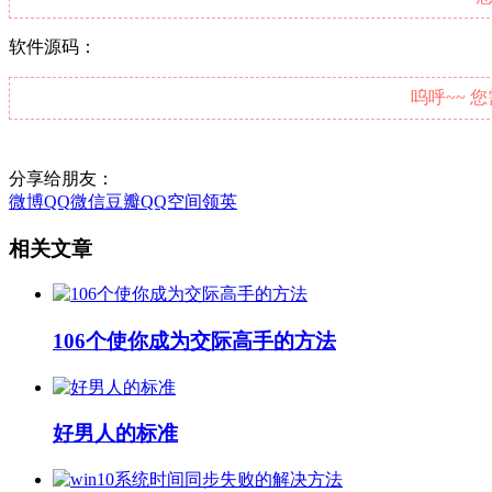
软件源码：
呜呼~~ 
分享给朋友：
微博
QQ
微信
豆瓣
QQ空间
领英
相关文章
106个使你成为交际高手的方法
好男人的标准