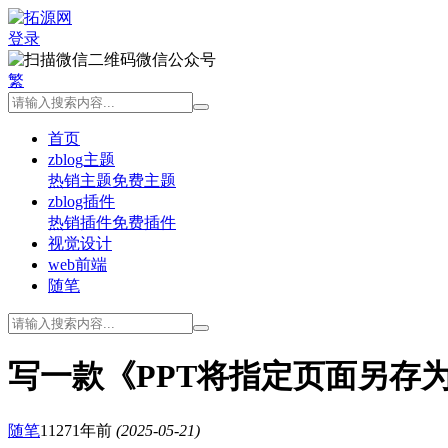
登录
微信公众号
繁
首页
zblog主题
热销主题
免费主题
zblog插件
热销插件
免费插件
视觉设计
web前端
随笔
写一款《PPT将指定页面另存
随笔
1127
1年前
(2025-05-21)