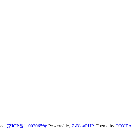
ved.
京ICP备11003065号
Powered by
Z-BlogPHP
. Theme by
TOYE