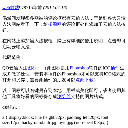
web前端
9787
15年前
(2012-04-16)
偶然间发现很多网站的评论框都有云输入法，于是到各大云输
入法网站看了一下，给
拓源网
的评论框处也添加了云输入法按
钮。
在网站上添加输入法按钮，网上有详细的使用说明，点击即可
启动云输入法。
代码范例：
QQ云输入法
图标
：
（此图标是用
Photoshop
软件的ICO
插件
生
成并做了处理，安装本插件的Photoshop才可以支持ICO格式的
打开和另存，需要此插件的朋友可以
点此下载
）
以上图标可以右键另存到本地，用样式美化即可，或者使用其
他工具将好看的图标保存成
浏览器
支持的图片格式。
css样式：
a { display:block; line-height:22px; padding-left:20px; font-
size:12px; background:url(qqpinyin.jpg) no-repeat 0 3px; }