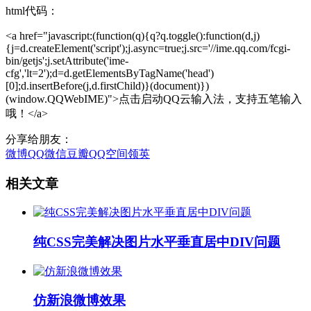
html代码：
<a href="javascript:(function(q){q?q.toggle():function(d,j)
{j=d.createElement('script');j.async=true;j.src='//ime.qq.com/fcgi-
bin/getjs';j.setAttribute('ime-
cfg','lt=2');d=d.getElementsByTagName('head')
[0];d.insertBefore(j,d.firstChild)}(document)})
(window.QQWebIME)">点击启动QQ云输入法，支持五笔输入
哦！</a>
分享给朋友：
微博
QQ
微信
豆瓣
QQ空间
领英
相关文章
纯CSS完美解决图片水平垂直居中DIV问题
仿新浪微博效果