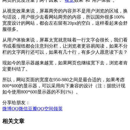
网页的宽度注重于两个因素："
视觉
效果"和"用户体验"。
从视觉效果来说，屏幕两旁的内容并不是用户浏览的区域，换
句话说，用户很少去看网站两旁的内容，所以国外很多100%
宽度设计的网站，都会左右留有20px的空白，这样看起来会舒
服很多。
从用户体验来说，屏幕太宽就意味着一行文字会很长，我们看
书或看报纸都会注意到分栏，让浏览者更容易阅读，如果不分
栏的文字两行还可以，如果有几十行，有多少人愿意读下去？
现如今的显示器越来越宽，如果网页也继续宽下去，浏览者肯
定要纠结了。
所以，网站页面的宽度在950-980之间是最合适的，如果考虑
800*600的显示器，可以采用向下兼容的设计（注：据统计现
如今使用800*600显示器的不到1%）。
分享给朋友：
微博
QQ
微信
豆瓣
QQ空间
领英
相关文章