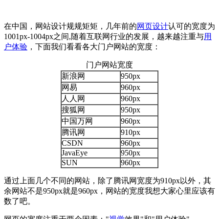
在中国，网站设计规规矩矩，几年前的
网页设计
认可的宽度为
1001px-1004px之间,随着互联网行业的发展，越来越注重与
用
户体验
，下面我们看看各大门户网站的宽度：
门户网站宽度
新浪网
950px
网易
960px
人人网
960px
搜狐网
950px
中国万网
960px
腾讯网
910px
CSDN
960px
JavaEye
950px
SUN
960px
通过上面几个不同的网站，除了腾讯网宽度为910px以外，其
余网站不是950px就是960px，网站的宽度我想大家心里应该有
数了吧。