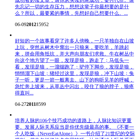
成功者必读文章，请你从头读到尾
成功，要付代价。请
先忘记一切的生存压力，想想这辈子你最想要的是什
么？所以，最要紧的事情，先想好自己想要什么。...
06-09
2012
15952
好短的一个故事看穿了许多人
傍晚，一只羊独自在山坡
上玩，突然从树木中窜出一只狼来，要吃羊，羊跳起
来，拼命用角抵抗，并大声向朋友们求救。牛在树丛中
向这个地方望了一眼，发现是狼，跑走了；马低头一
看，发现是狼，一溜烟跑了；驴停下脚步，发现是狼，
悄悄溜下山坡；猪经过这里，发现是狼，冲下山坡；兔
子一听，更是一箭一般离去。山下的狗听见羊的呼喊，
急忙奔上坡来，从草丛中闪出，咬住了狼的脖子，狼疼
得直叫...
04-27
2011
8599
培养人脉的106个技巧
成功的道路上，人脉比知识更重
要。发展人际关系应当是你优先级最高的事。《不要一
个人吃饭（NeverEatAlone）》一书介绍了21世纪的交际