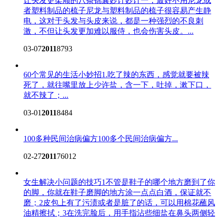
让头发更柔顺的八条锦囊妙计
妙计一，最好不用尼龙或
者塑料制品的梳子尼龙与塑料制品的梳子很容易产生静
电，这对于头发与头皮来说，都是一种强烈的不良刺
激，不但让头发更加难以服侍，也会伤害头皮。...
03-07
2011
8793
60个常见的生活小妙招
1.吃了辣的东西，感觉就要被辣
死了，就往嘴里放上少许盐，含一下，吐掉，漱下口，
就不辣了；...
03-01
2011
8484
100多种民间治病偏方
100多个民间治病偏方...
02-27
2011
76012
女生解决小问题的技巧
1不管是鞋子的哪个地方磨到了你
的脚，你就在鞋子磨脚的地方涂一点点白酒，保证就不
磨；2皮包上有了污渍或者是脏了的话，可以用棉花蘸风
油精擦拭；3在洗完脸后，用手指沾些细盐在鼻头两侧轻