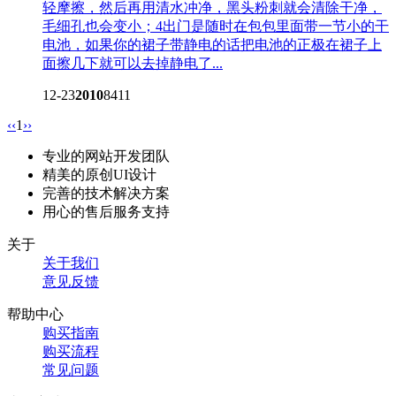
轻摩擦，然后再用清水冲净，黑头粉刺就会清除干净，
毛细孔也会变小；4出门是随时在包包里面带一节小的干
电池，如果你的裙子带静电的话把电池的正极在裙子上
面擦几下就可以去掉静电了...
12-23
2010
8411
‹‹
1
››
专业的网站开发团队
精美的原创UI设计
完善的技术解决方案
用心的售后服务支持
关于
关于我们
意见反馈
帮助中心
购买指南
购买流程
常见问题