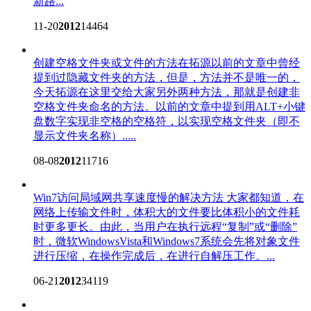
新路...
11-20
2012
14464
创建空格文件夹或文件的方法
在拓源以前的文章中曾经
提到过隐藏文件夹的方法，但是，方法并不是唯一的，
今天拓源在这里交给大家另外两种方法，那就是创建非
空格文件夹命名的方法。以前的文章中提到用ALT+小键
盘数字实现非空格的空格符，以实现空格文件夹（即不
显示文件夹名称）.....
08-08
2012
11716
Win7访问局域网共享速度慢的解决方法
大家都知道，在
网络上传输文件时，体积大的文件要比体积小的文件耗
时更多更长。由此，当用户在执行远程“复制”或“删除”
时，微软WindowsVista和Windows7系统会先将对象文件
进行压缩，在操作完成后，在进行自解压工作。...
06-21
2012
34119