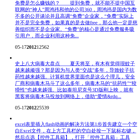
免费是怎么赚钱的？
提到免费，就不能不提中国互
联网的“神人”周鸿祎和他的公司360，周鸿祎是国内为数
不多的公开谈论并且高调“免费”企业家，“免费”实际上
并不是完全免费，如果真的是去做free，那么他一定是慈
善组织而不是企业家。“免费”的核心是通过免费服务吸
引用户，而企业利用这种免...
05-17
2012
12562
史上八大病毒大盘点
夏天将至，有木有觉得现蚊子
越来越顽强？那是因为与人类“交战”多年，导致蚊子抗
药性越来越强。计算机世界里面也是这么个理儿，安全
厂商和病毒木马斗了这么多年，病毒木马的“抗药性”“狡
猾性”也越来越强。比如泰坦尼克号3D版刚上映，就有
黑客将病毒木马投放到网络上，借助“爱情&rdq...
05-17
2012
25539
excel表里插入flash动画的解决方法
第1步首先建立一个空
白Excel文件，在上方工具栏的空白处按一下鼠标右键，
然后点选【控件工具箱】，打开「控件工具箱」工具