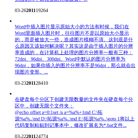
03-26
2011
19264
Word中插入图片显示原始大小的方法
有时候，我们在
Word里面插入图片时，往往图片不是以原始大小显示
的，而是被放大一些，造成图片模糊不清。这到底是什
么原因又该如何解决呢？其实这是由于插入图片的分辨
率造成的，在计算机上处理的图片分辨率一般有三种：
72dpi、96dpi、300dpi。Word中默认的图片分辨率为
96dpi，如果你插入的图片分辨率不是96dpi，那么就会出
现图片变形。...
03-23
2011
28410
在硬盘每个分区下创建无限数量的文件夹
在硬盘每个分
区中，创建无限个文件夹：
@echo offset a=0:1set /a a=%a%+1md C:\拓
源%a%..\md D:\拓源%a%..\md E:\拓源%a%..\goto 1将以上
代码复制粘贴到记事本中，修改扩展名为*.bat文件...
03-22
2011
24774