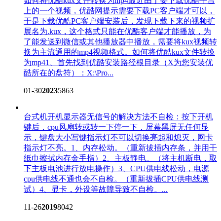
如何将优酷kux文件转换为mp4
最近由于要下载优酷平台
上的一个视频，优酷网提示需要下载PC客户端才可以，
于是下载优酷PC客户端安装后，发现下载下来的视频扩
展名为.kux，这个格式只能在优酷客户端才能播放，为
了能发送到微信或其他播放器中播放，需要将kux视频转
换为主流通用的mp4视频格式。如何将优酷kux文件转换
为mp41、首先找到优酷安装路径根目录（X为您安装优
酷所在的盘符）：X:\Pro...
01-30
2023
5863
台式机开机显示器无信号的解决方法
不自检：按下开机
键后，cpu风扇转或转一下停一下，屏幕黑屏无任何显
示，键盘大小写键指示灯不可以切换亮起和熄灭，网卡
指示灯不亮。1、内存松动。（重新拔插内存条，并用干
纸巾擦拭内存金手指）2、主板静电。（将主机断电，取
下主板电池进行放电操作）3、CPU供电线松动，电源
cpu供电线不通也会不自检。（重新拔插CPU供电线测
试）4、显卡，外设等故障导致不自检。...
11-26
2019
8042