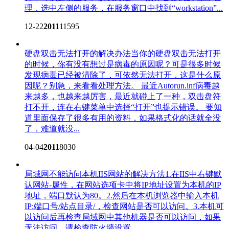
理，选中左侧的服务，在服务窗口中找到“workstation”...
12-22
2011
11595
硬盘双击无法打开的解决办法
当你的硬盘双击无法打开
的时候，你有没有想过是病毒的原因呢？可是很多时候
发现病毒已经被清除了，可依然无法打开，这是什么原
因呢？别急，来看看处理方法。 最近Autorun.inf病毒越
来越多，也越来越厉害，最近就碰上了一种，双击盘符
打不开，连在右键菜单中选择“打开”也提示错误。 要知
道里面保存了很多有用的资料，如果格式化的话就全没
了，难道就没...
04-04
2011
8030
局域网不能访问本机IIS网站的解决方法
1.在IIS中右键默
认网站-属性，在网站选项卡中将IP地址设置为本机的IP
地址，端口默认为80。2.然后在本机浏览器中输入本机
IP:端口号/站点目录/，检查网站是否可以访问。3.本机可
以访问后再检查局域网中其他机器是否可以访问，如果
无法访问，请检查防火墙设置。...