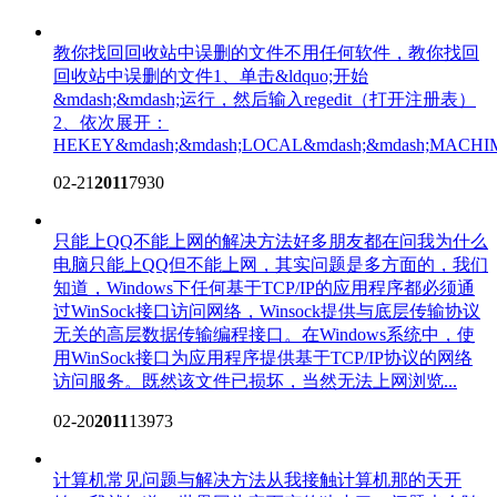
教你找回回收站中误删的文件
不用任何软件，教你找回
回收站中误删的文件1、单击&ldquo;开始
&mdash;&mdash;运行，然后输入regedit（打开注册表）
2、依次展开：
HEKEY&mdash;&mdash;LOCAL&mdash;&mdash;MACHI
02-21
2011
7930
只能上QQ不能上网的解决方法
好多朋友都在问我为什么
电脑只能上QQ但不能上网，其实问题是多方面的，我们
知道，Windows下任何基于TCP/IP的应用程序都必须通
过WinSock接口访问网络，Winsock提供与底层传输协议
无关的高层数据传输编程接口。在Windows系统中，使
用WinSock接口为应用程序提供基于TCP/IP协议的网络
访问服务。既然该文件已损坏，当然无法上网浏览...
02-20
2011
13973
计算机常见问题与解决方法
从我接触计算机那的天开