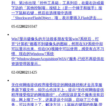
列。第2步出现「控件工具箱」工具列后，在最右边或最
下边的「其他控制项」按钮上（是一个锤子和扳手）按
一下鼠标右键，然后在选择项中选择
「ShockwaveFlashObject」项，表示要插入Flash进去......
05-02
2012
10347
Win7显示摄像头的方法
很多朋友安装win7系统后，打
开"计算机"都看不到摄像头的图标，然而在XP系统中却
可以显示出来。但在QQ视频中可以使用，感觉有点不习
惯。现在的Windosw7系统
中"WindowsImageAcquisition(WIA)"服务,已经不再提供在
资源管理器显示...
02-08
2012
11425
无任何网络提供程序接受指定的网络路径
刚才去共享服
务器下载文件，却怎么也连不上，提示“无任何网络提供
程序接受指定的网络路径”，心想应该是某个服务没有启
动，网上搜了一下，还真是这个问题，启动了三个服
务，可以连接上了。解决方法：1.鼠标右键我的电脑-管