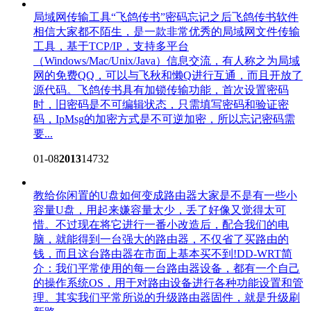
局域网传输工具“飞鸽传书”密码忘记之后
飞鸽传书软件
相信大家都不陌生，是一款非常优秀的局域网文件传输
工具，基于TCP/IP，支持多平台
（Windows/Mac/Unix/Java）信息交流，有人称之为局域
网的免费QQ，可以与飞秋和懒Q进行互通，而且开放了
源代码。飞鸽传书具有加锁传输功能，首次设置密码
时，旧密码是不可编辑状态，只需填写密码和验证密
码，IpMsg的加密方式是不可逆加密，所以忘记密码需
要...
01-08
2013
14732
教给你闲置的U盘如何变成路由器
大家是不是有一些小
容量U盘，用起来嫌容量太少，丢了好像又觉得太可
惜。不过现在将它进行一番小改造后，配合我们的电
脑，就能得到一台强大的路由器，不仅省了买路由的
钱，而且这台路由器在市面上基本买不到!DD-WRT简
介：我们平常使用的每一台路由器设备，都有一个自己
的操作系统OS，用于对路由设备进行各种功能设置和管
理。其实我们平常所说的升级路由器固件，就是升级刷