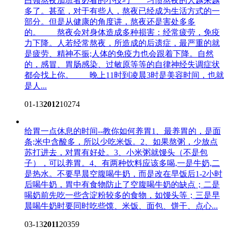
白领熬夜加班者必看的小技巧
习惯熬夜的人越来越
多了。甚至，对于有些人，熬夜已经成为生活方式的一
部分。但是从健康的角度讲，熬夜还是害处多多
的。 熬夜会对身体造成多种损害：经常疲劳，免疫
力下降。人若经常熬夜，所造成的后遗症，最严重的就
是疲劳、精神不振;人体的免疫力也会跟着下降。自然
的，感冒、胃肠感染、过敏原等等的自律神经失调症状
都会找上你。 晚上11时到凌晨3时是美容时间，也就
是人...
01-13
2012
10274
给胃一点休息的时间--教你如何养胃
1、最养胃的，是面
条;米中含酸多，所以少吃米饭。2、如果熬粥，少放点
苏打进去，对胃有好处。3、小米粥就馒头（不是包
子），可以养胃。4、有两种饮料应该多喝,一是牛奶,二
是热水。不要早晨空腹喝牛奶，而是改在早饭后1-2小时
后喝牛奶，胃中有食物防止了空腹喝牛奶的缺点；二是
喝奶前先吃一些含淀粉较多的食物，如馒头等；三是早
晨喝牛奶时要同时吃些馍、米饭、面包、饼干、点心...
03-13
2011
20359