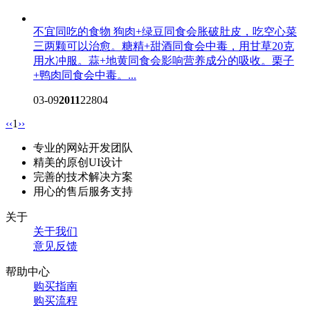
不宜同吃的食物
狗肉+绿豆同食会胀破肚皮，吃空心菜
三两颗可以治愈。糖精+甜酒同食会中毒，用甘草20克
用水冲服。蒜+地黄同食会影响营养成分的吸收。栗子
+鸭肉同食会中毒。...
03-09
2011
22804
‹‹
1
››
专业的网站开发团队
精美的原创UI设计
完善的技术解决方案
用心的售后服务支持
关于
关于我们
意见反馈
帮助中心
购买指南
购买流程