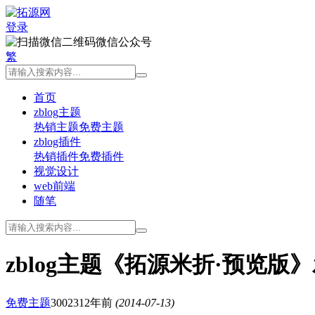
登录
微信公众号
繁
首页
zblog主题
热销主题
免费主题
zblog插件
热销插件
免费插件
视觉设计
web前端
随笔
zblog主题《拓源米折·预览
免费主题
30023
12年前
(2014-07-13)