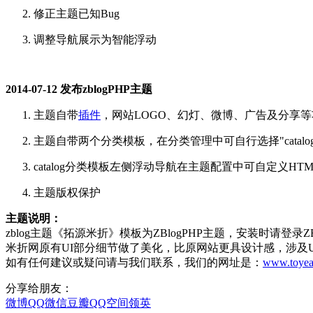
修正主题已知Bug
调整导航展示为智能浮动
2014-07-12 发布zblogPHP主题
主题自带
插件
，网站LOGO、幻灯、微博、广告及分享
主题自带两个分类模板，在分类管理中可自行选择"catalog(默
catalog分类模板左侧浮动导航在主题配置中可自定义HT
主题版权保护
主题说明：
zblog主题《拓源米折》模板为ZBlogPHP主题，安装时请登
米折网原有UI部分细节做了美化，比原网站更具设计感，涉及
如有任何建议或疑问请与我们联系，我们的网址是：
www.toyea
分享给朋友：
微博
QQ
微信
豆瓣
QQ空间
领英