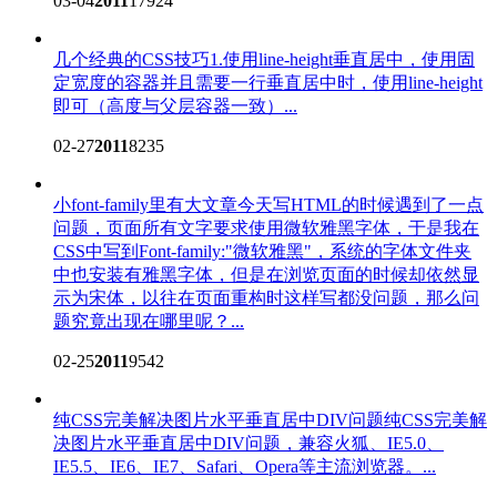
03-04
2011
17924
几个经典的CSS技巧
1.使用line-height垂直居中，使用固
定宽度的容器并且需要一行垂直居中时，使用line-height
即可（高度与父层容器一致）...
02-27
2011
8235
小font-family里有大文章
今天写HTML的时候遇到了一点
问题，页面所有文字要求使用微软雅黑字体，于是我在
CSS中写到Font-family:"微软雅黑"，系统的字体文件夹
中也安装有雅黑字体，但是在浏览页面的时候却依然显
示为宋体，以往在页面重构时这样写都没问题，那么问
题究竟出现在哪里呢？...
02-25
2011
9542
纯CSS完美解决图片水平垂直居中DIV问题
纯CSS完美解
决图片水平垂直居中DIV问题，兼容火狐、IE5.0、
IE5.5、IE6、IE7、Safari、Opera等主流浏览器。...