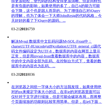
得更加轻松，使代码的结构变得更加清晰。但是同样也
是有负面的影响，如果使用的多了，自己js的能力可能
会下降，这个也是因人而异的。为了增强自己对jQuery
的理解，也为了体会一下大师JohnResig的代码风格，今
天好好的看了下jQuery的源码。...
03-21
2011
6759
解决Mysql 数据库中文乱码问题
MySQL-Front中：
charset:UTF-8Unicode(utf8)collation:UTF8_general_ci源代
码文件编码设定为UTF-8，数据库的内容在网页上显示
正常，但是用mysql-front查看数据库中的内容，数据库
中的中文内容全部为乱码。在控制台方式下，查看的数
据库中的内容也为乱码。...
03-20
2011
8036
在浏览器之间统一字体大小的方法
我发现，如果使用绝
对的px来规定字体大小的话，在非ie的浏览器里面可以
仅针对于文字进行缩放，但是可能会破坏布局，而将整
个页面缩放的功能则比较常用简单。但是，在ie6下面，