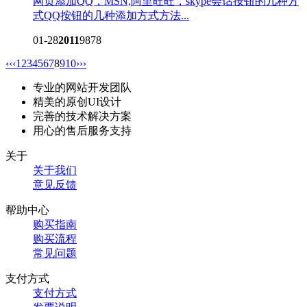
网页添加QQ，MSN,阿里旺旺，skype会话按钮的几种方
式
QQ按钮的几种添加方式方法...
01-28
2011
9878
‹‹
‹
1
2
3
4
5
6
7
8
9
10
›
››
专业的网站开发团队
精美的原创UI设计
完善的技术解决方案
用心的售后服务支持
关于
关于我们
意见反馈
帮助中心
购买指南
购买流程
常见问题
支付方式
支付方式