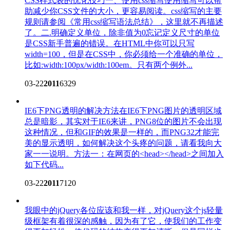
CSS样式表的优化技巧
一、使用css缩写使用缩写可以帮
助减少你CSS文件的大小，更容易阅读。css缩写的主要
规则请参阅《常用css缩写语法总结》，这里就不再描述
了。二.明确定义单位，除非值为0忘记定义尺寸的单位
是CSS新手普遍的错误。在HTML中你可以只写
width=100，但是在CSS中，你必须给一个准确的单位，
比如:width:100px/width:100em。只有两个例外...
03-22
2011
6329
IE6下PNG透明的解决方法
在IE6下PNG图片的透明区域
总是暗影，其实对于IE6来讲，PNG8位的图片不会出现
这种情况，但和GIF的效果是一样的，而PNG32才能完
美的显示透明，如何解决这个头疼的问题，请看我向大
家一一说明。方法一：在网页的<head></head>之间加入
如下代码...
03-22
2011
7120
我眼中的jQuery
各位应该和我一样，对jQuery这个js轻量
级框架有着很深的感触，因为有了它，使我们的工作变