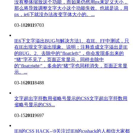
没有整体缩放这个功能，而如果仍然用px来定义大小，
那么将导致调整文字大小这个功能失效。也就是说，用
px，ie6下就没办法改变字体大小的。...
03-18
2011
9703
IE6下文字溢出BUG与解决方法
1、在IE、FF中测试，只
在IE出现文字溢出现象。说明：注释造成文字溢出是IE
的BUG。2、去除中的"float:left;"，你会发现多出来的
“猪”字不见了，页面正常显示，同样去除中
的"float:right;"，多余的“猪”字也同样消失，页面正常显
示。...
03-16
2011
8488
文字超出字符数用省略号显示的CSS
文字超出字符数用
省略号显示的CSS...
03-15
2011
9697
IE8的CSS HACK--\9
关注过IE8的csshack的人相信大家都