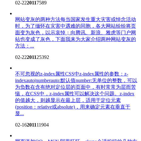
02-22
2011
7589
网站变灰的两种方法
每当国家发生重大灾害或悼念活动
时，为了缅怀在灾害中遇难的同胞，各大网站纷纷将页
面变为灰色，以示哀悼；向腾讯、新浪、雅虎等门户网
站也变成了灰色，下面我来为大家介绍两种网站变灰的
方法：...
02-22
2011
25392
不可忽视的z-index属性
CSS中z-index属性的参数：z-
indexauto|numberauto:默认值number:无单位的整数，可以
为负数在含有绝对定位层的页面中，有时常常为层而苦
恼，在CSS中，z-index属性可以解决这个问题。z-index
的值越大，则越显示在最上层，适用于定位元素
(position：relative或absolute)，用来确定元素在垂直于
显...
02-16
2011
11904