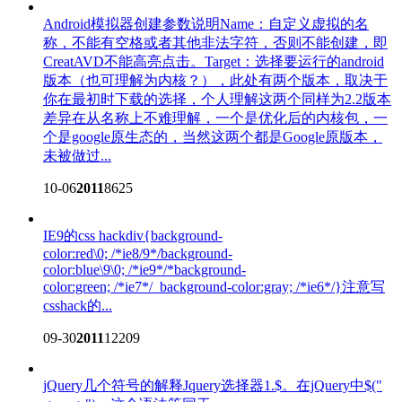
Android模拟器创建参数说明
Name：自定义虚拟的名
称，不能有空格或者其他非法字符，否则不能创建，即
CreatAVD不能高亮点击。Target：选择要运行的android
版本（也可理解为内核？），此处有两个版本，取决于
你在最初时下载的选择，个人理解这两个同样为2.2版本
差异在从名称上不难理解，一个是优化后的内核包，一
个是google原生态的，当然这两个都是Google原版本，
未被做过...
10-06
2011
8625
IE9的css hack
div{background-
color:red\0; /*ie8/9*/background-
color:blue\9\0; /*ie9*/*background-
color:green; /*ie7*/_background-color:gray; /*ie6*/}注意写
csshack的...
09-30
2011
12209
jQuery几个符号的解释
Jquery选择器1.$。在jQuery中$("