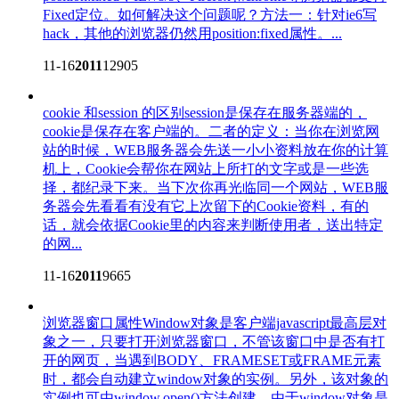
Fixed定位。如何解决这个问题呢？方法一：针对ie6写
hack，其他的浏览器仍然用position:fixed属性。...
11-16
2011
12905
cookie 和session 的区别
session是保存在服务器端的，
cookie是保存在客户端的。二者的定义：当你在浏览网
站的时候，WEB服务器会先送一小小资料放在你的计算
机上，Cookie会帮你在网站上所打的文字或是一些选
择，都纪录下来。当下次你再光临同一个网站，WEB服
务器会先看看有没有它上次留下的Cookie资料，有的
话，就会依据Cookie里的内容来判断使用者，送出特定
的网...
11-16
2011
9665
浏览器窗口属性
Window对象是客户端javascript最高层对
象之一，只要打开浏览器窗口，不管该窗口中是否有打
开的网页，当遇到BODY、FRAMESET或FRAME元素
时，都会自动建立window对象的实例。另外，该对象的
实例也可由window.open()方法创建。由于window对象是