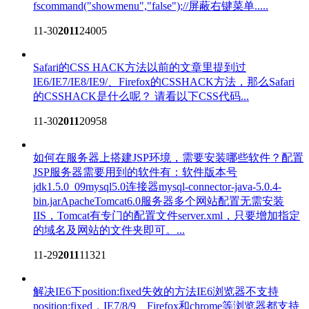
fscommand("showmenu","false");//屏蔽右键菜单.....
11-30
2011
24005
Safari的CSS HACK方法
以前的文章里提到过
IE6/IE7/IE8/IE9/、Firefox的CSSHACK方法，那么Safari
的CSSHACK是什么呢？ 请看以下CSS代码...
11-30
2011
20958
如何在服务器上搭建JSP环境，需要安装哪些软件？
配置
JSP服务器需要用到的软件有：软件版本号
jdk1.5.0_09mysql5.0连接器mysql-connector-java-5.0.4-
bin.jarApacheTomcat6.0服务器多个网站配置无需安装
IIS，Tomcat有专门的配置文件server.xml，只要增加指定
的域名及网站的文件夹即可。...
11-29
2011
11321
解决IE6下position:fixed失效的方法
IE6浏览器不支持
position:fixed，IE7/8/9、Firefox和chrome等浏览器都支持