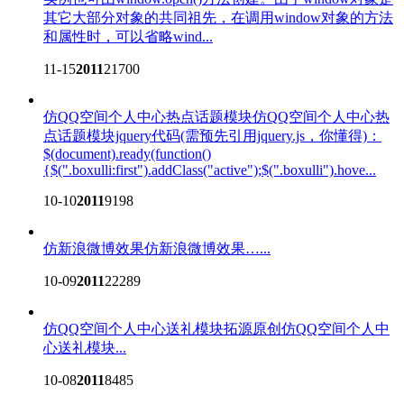
其它大部分对象的共同祖先，在调用window对象的方法
和属性时，可以省略wind...
11-15
2011
21700
仿QQ空间个人中心热点话题模块
仿QQ空间个人中心热
点话题模块jquery代码(需预先引用jquery.js，你懂得)：
$(document).ready(function()
{$(".boxulli:first").addClass("active");$(".boxulli").hove...
10-10
2011
9198
仿新浪微博效果
仿新浪微博效果…...
10-09
2011
22289
仿QQ空间个人中心送礼模块
拓源原创仿QQ空间个人中
心送礼模块...
10-08
2011
8485