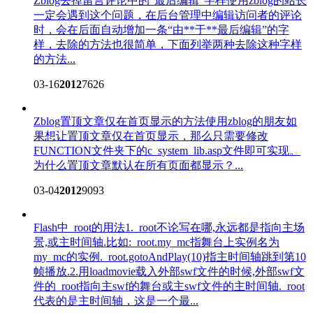
Zblog去掉留言评论中的“最后编辑”字样
使用zblog的站长
一定会遇到这个问题，在后台管理中编辑访问者的评论
时，会在后面自动增加一条“由**于**最后编辑”的字
样，去除的方法也很简单，下面列举两种去除这种字样
的方法...
03-16
2012
7626
Zblog置顶文章仅在首页显示的方法
使用zblog的朋友如
果想让置顶文章仅在首页显示，那么只需要修改
FUNCTION文件夹下的c_system_lib.asp文件即可实现。
为什么置顶文章默认在所有页面都显示？...
03-04
2012
9093
Flash中_root的用法
1._root不论写在哪,永远都是指向主场
景,或主时间轴.比如:_root.my_mc指舞台上实例名为
my_mc的实例._root.gotoAndPlay(10)指主时间轴跳到第10
帧播放.2.用loadmovie载入外部swf文件的时候,外部swf文
件的_root指向主swf的舞台或主swf文件的主时间轴._root
代表的是主时间轴，这是一个最...