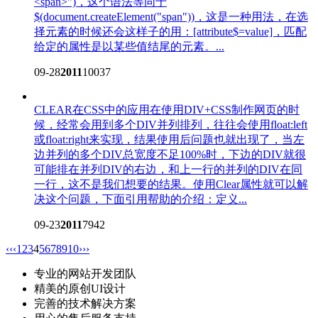
<span>")，这个语法等同于
$(document.createElement("span"))，这是一种用法，在选
择元素的时候还会这样子的用：[attribute$=value]，匹配
给定的属性是以某些值结尾的元素。...
09-28
2011
10037
CLEAR在CSS中的应用
在使用DIV+CSS制作网页的时
候，经常会用到多个DIV并列排列，往往会使用float:left
或float:right来实现，结果使用后问题也就出现了，当左
边并列的多个DIV总宽度不足100%时，下边的DIV就很
可能排在并列DIV的右边，和上一行的并列的DIV在同
一行，这不是我们想要的结果。使用Clear属性就可以解
决这个问题，下面引用帮助的介绍：定义...
09-23
2011
7942
‹‹
‹
1
2
3
4
5
6
7
8
9
10
›
››
专业的网站开发团队
精美的原创UI设计
完善的技术解决方案