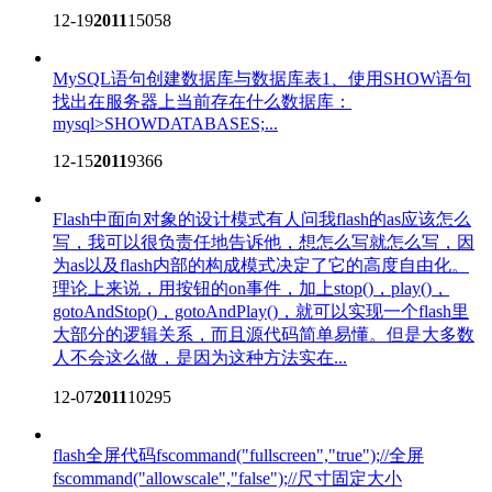
12-19
2011
15058
MySQL语句创建数据库与数据库表
1、使用SHOW语句
找出在服务器上当前存在什么数据库：
mysql>SHOWDATABASES;...
12-15
2011
9366
Flash中面向对象的设计模式
有人问我flash的as应该怎么
写，我可以很负责任地告诉他，想怎么写就怎么写，因
为as以及flash内部的构成模式决定了它的高度自由化。
理论上来说，用按钮的on事件，加上stop()，play()，
gotoAndStop()，gotoAndPlay()，就可以实现一个flash里
大部分的逻辑关系，而且源代码简单易懂。但是大多数
人不会这么做，是因为这种方法实在...
12-07
2011
10295
flash全屏代码
fscommand("fullscreen","true");//全屏
fscommand("allowscale","false");//尺寸固定大小