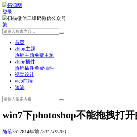
登录
微信公众号
繁
首页
zblog主题
热销主题
免费主题
zblog插件
热销插件
免费插件
视觉设计
web前端
随笔
win7下photoshop不能拖拽
随笔
35278
14年前
(2012-07-05)