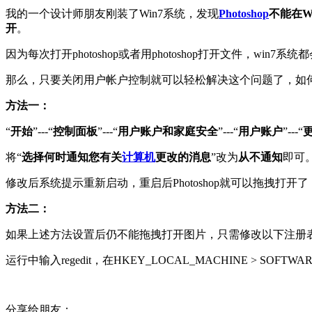
我的一个设计师朋友刚装了Win7系统，发现
Photoshop
不能在W
开
。
因为每次打开photoshop或者用photoshop打开文件，w
那么，只要关闭用户帐户控制就可以轻松解决这个问题了，如
方法一：
“
开始
”---“
控制面板
”---“
用户账户和家庭安全
”---“
用户账户
”---“
将“
选择何时通知您有关
计算机
更改的消息
”改为
从不通知
即可
修改后系统提示重新启动，重启后Photoshop就可以拖拽打开
方法二：
如果上述方法设置后仍不能拖拽打开图片，只需修改以下注册表
运行中输入regedit，在HKEY_LOCAL_MACHINE > SOFTWARE >
分享给朋友：