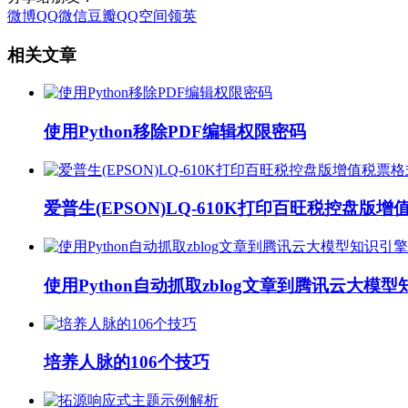
微博
QQ
微信
豆瓣
QQ空间
领英
相关文章
使用Python移除PDF编辑权限密码
爱普生(EPSON)LQ-610K打印百旺税控盘版
使用Python自动抓取zblog文章到腾讯云大
培养人脉的106个技巧