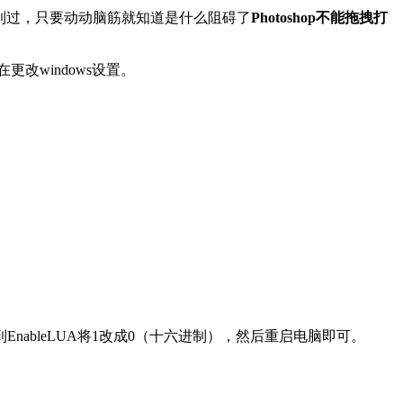
到过，只要动动脑筋就知道是什么阻碍了
Photoshop不能拖拽打
更改windows设置。
s > System，找到EnableLUA将1改成0（十六进制），然后重启电脑即可。