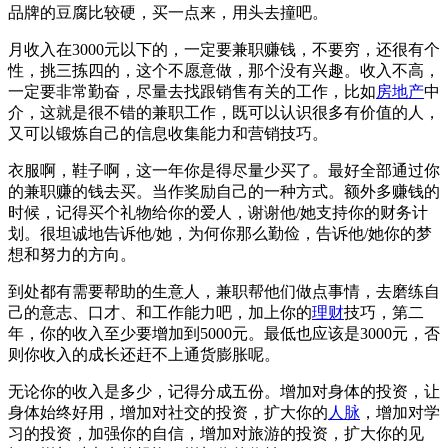
品牌的豆腐比较硬，买一点来，用头去撞吧。
月收入在3000元以下的，一定要兼职赚钱，不要穷，还很有个
性，挑三拣四的，这个不愿意做，那个没有兴趣。收入不高，
一定要非常勤奋，尽量去找跟销售有关的工作，比如
房地产
中
介，这就是很不错的兼职工作，既可以认识很多有价值的人，
又可以锻炼自己的信息收集能力和营销技巧。
衣服啊，鞋子啊，这一年你是得尽量少买了。最好全部通过你
的兼职赚的钱去买。当作奖励自己的一种方式。额外多赚钱的
时候，记得买个礼物给你的爱人，谢谢他/她支持你的财务计
划。很坦诚地告诉他/她，为何你那么勤俭，告诉他/她你的梦
想和努力的方向。
到处都有需要帮助的生意人，兼职帮他们做点事情，去磨练自
己的意志、口才、和工作能力吧，加上你的
理财
技巧，第二
年，你的收入至少要增加到5000元。最低也应该是3000元，否
则你收入的成长还赶不上通货膨胀呢。
无论你的收入是多少，记得分成五份。增加对身体的投资，让
身体始终好用，增加对社交的投资，扩大你的
人脉
，增加对学
习的投资，加强你的自信，增加对旅游的投资，扩大你的见