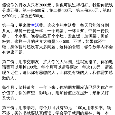
假设你的月收入只有2000元，你也可以过得很好。我帮你把钱
分成五份。第一份600元，第二份400元，第三份300元，第四
份200元，第五份500元。
第一份，用来做
生活
费。这么少的生活费，每天只能够分到十
几元。早餐一份煮米丝，一个鸡蛋，一杯豆浆。中餐一份快
餐，一个水果。晚餐自己开个小灶，煮点饭，加俩菜，睡前一
杯奶。这样一月的伙食大概是500-600。不过，如果你还年
轻，身体暂时还没有太多问题，这样的食谱，够你数年内不会
有健康问题。
第二份，用来交朋友，扩大你的人际圈。这就宽裕了。你的电
话费可以用掉100元。每个月可以请客两次，每次150元。请谁
呢？记住，请比你有思想的人，比你更有钱的人，和你需要感
激的人。
每个月，坚持请客，一年下来，你的朋友圈应该已经为你产生
价值了，你的声望、影响力、附加价值正在提升，形象又好，
又大方。
第三份，用来学习。每个月可以有50元—100元用来买书。钱
不多，买的书就要认真阅读，学会学了就用的精神。每一本