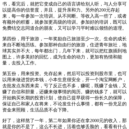
书，看完后，就把它变成自己的语言讲给别人听，与人分享可
以提高你的信誉度，并且，提升亲和力。另外的200元存起
来，每一年参加一次培训。从不间断。等收入高一些了，或者
有额外的积蓄，就参加更高级的培训。参加好的培训，既可以
免费结交志同道合的朋友，又可以学习平时难以领悟的道理。
第四份，用于旅游，一年奖励自己旅游至少一次。生命的成长
来自不断地历练。参加那种自由行的旅游，住进青年旅社，地
球其实并不大，每年都出门，几年下来，就可以把红旗插到地
图上，许多美好的回忆，成为生命的动力，更加有热情和能
量，去投入工作。
第五份，用来投资。先存起来，然后可以投资到股市里，也可
以用来做进货的本钱，小本生意很安全，开一个淘宝网帐户，
去批发点东西来卖，亏了反正也不多，赚呢，既赚了金钱，又
赚了自信和胆量，还赚来做事情的阅历。赚的钱多了，就可以
开始购买长期的投资计划，使自己提早获得一份长久的保障，
保证自己和家人在将来，不论发生什么事情，都有一份充足的
资金来照顾，生活品质不会下降。
好了，这样熬了一年，第二年如果你还在拿2000元的收入，那
就是你的不是了，这么不长进，活着也够丢脸的，看看有什么