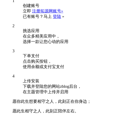
1
创建账号
立即
注册拓源网账号»
已有账号？马上
登陆
»
2
挑选应用
在众多精美应用中，
选择一款让您心动的应用
3
下单支付
点击购买按钮，
使用余额或支付宝支付
4
上传安装
下载并登陆您的网站zblog后台，
在主题管理中上传并启用
愿你此生想要相守之人，此刻正在你身边；
愿此生相守之人，此刻正陪伴左右。