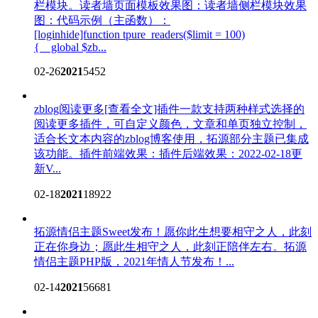
栏模块。读者墙页面模板效果图：读者墙侧栏模块效果
图：代码示例（主函数）：
[loginhide]function tpure_readers($limit = 100)
{ global $zb...
02-26
2021
5452
zblog阅读更多[查看全文]插件
一款支持两种样式选择的
阅读更多插件，可自定义颜色，文章和单页独立控制，
适合长文本内容的zblog博客使用，拓源部分主题已集成
该功能。插件前端效果：插件后端效果：2022-02-18更
新V...
02-18
2021
18922
拓源情侣主题Sweet发布！
愿你此生想要相守之人，此刻
正在你身边；愿此生相守之人，此刻正陪伴左右。拓源
情侣主题PHP版，2021年情人节发布！...
02-14
2021
56681