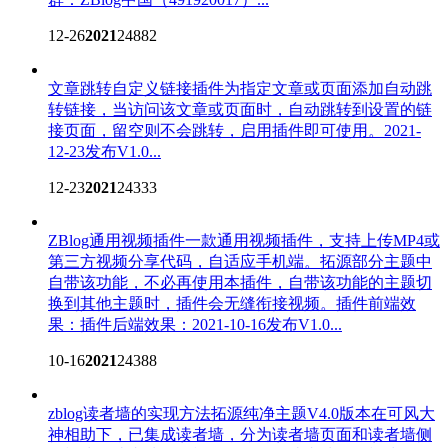
12-26
2021
24882
文章跳转自定义链接插件
为指定文章或页面添加自动跳
转链接，当访问该文章或页面时，自动跳转到设置的链
接页面，留空则不会跳转，启用插件即可使用。2021-
12-23发布V1.0...
12-23
2021
24333
ZBlog通用视频插件
一款通用视频插件，支持上传MP4或
第三方视频分享代码，自适应手机端。拓源部分主题中
自带该功能，不必再使用本插件，自带该功能的主题切
换到其他主题时，插件会无缝衔接视频。插件前端效
果：插件后端效果：2021-10-16发布V1.0...
10-16
2021
24388
zblog读者墙的实现方法
拓源纯净主题V4.0版本在可风大
神相助下，已集成读者墙，分为读者墙页面和读者墙侧