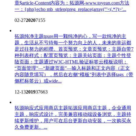
章$article-Content内容为：拓源网-www.toyean.com方法
一：{php}echo mb_strlen(preg_replace(array("'<(.*?)>'...
02-27
2020
7155
拓源纯净主题tpure
用一颗纯净的心，写一款纯净的主
题，生活从不亏待每一个努力向上的人，未来的幸运都
是过往努力的积攒。首页预览：文章页预览：主题自带7
种列表样式：配置页预览：主题关站页面：主题个性登
陆页面：主题通过W3C-HTML验证标签云模板说明：
“页面管理”—“新建页面”—输入标题和正文内容（正文
内容随意填写），然后在右侧“模板”列表中选择tags（带
侧栏标签云）或wide...
12-13
2019
37663
拓源响应式应用商店主题
拓源应用商店主题，企业通用
主题，响应式设计，完美兼容移动端设备浏览，主题持
续更新维护，用户可在后台更新自动安装，一次购买永
久免费更新。...