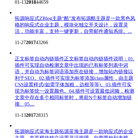
01-13
2018
44659
拓源响应式ZBlog主题“酷”发布
拓源酷主题是一款黑色风
格的响应式企业主题，模块化独立开关设计，设置灵
活，功能丰富，支持一键更新，自带邮件通知系统。...
11-27
2017
43266
正文标签自动内链插件
正文标签自动内链插件说明：01.
插件可实现自动检测文章中出现的已有标签列表中词
语，并自动为标签词语添加所在链接，增加站内链接以
利于SEO。02.插件可实现为标签添加class属性，由主题
CSS设置样式(如需字体加粗，边框等等)。03.插件可实
现为标签统一设置颜色。04.插件可设置最低词频，检测
文章中存在多个相同标签时，将前N个标签自动增加链
接。05....
11-13
2017
28315
拓源响应式蓝海主题
拓源蓝海主题是一款响应式的企业
主题，首页模块独立设置灵活管理，自带两种列表模