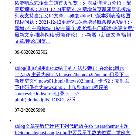
拓源响应式企业主题
首页预览：列表及详情页介绍：配
置页预览：2021-12-24更新V1.9-新增首页新闻资讯模块
列表支持自定义ID文章；-修复zblog1.7版本列表缩略图
模糊问题；2021-12-12更新V1.8-新增导航条搜索功能；-
新增7个主题模块（站长简介/读者墙/热门阅读/热评文章/
最新文章/推荐阅读/最新评论）；-新增（新建文章/编辑
文章/评论/回复...
09-06
2020
52502
zblog(非js)调用discuz帖子的方法
步骤1：在zblog目录
（以b2c主题为例）/zb_users/theme/b2c/include目录下，
新建空文件news01.html和news02.html。步骤2：复制以
下代码保存为news.php，上传到discuz程序的
sources/include/cron/目录下。<?
phpif(!defined('IN_DISCUZ...
07-24
2020
5998
zblog文章字数统计
将下列代码放在zb_users/theme/主题
ID/template/post-single.php中要显示字数的位置：举例文