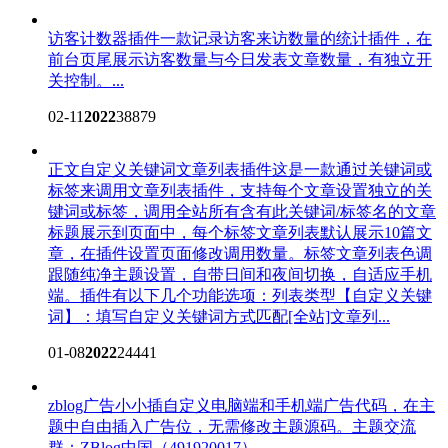
访客计数器插件
一款记录访客来访数量的统计插件，在
前台页尾展示访客数量与今日发表文章数量，有独立开
关控制。...
02-11
2022
38879
正文自定义关键词文章列表插件
这是一款通过关键词或
标签来调用文章列表插件，支持每个文章设置独立的关
键词或标签，调用全站所有含有此关键词/标签名的文章
标题展示到页面中，每个标签文章列表默认展示10篇文
章，在插件设置页面修改调用数量。标签文章列表色调
跟随纯净主题设置，自带日间和夜间切换，自适应手机
端。插件有以下几个功能选项：列表类型【自定义关键
词】：填写自定义关键词方式匹配[全站]文章列...
01-08
2022
24441
zblog广告小小插
自定义电脑端和手机端广告代码，在主
题中自由插入广告位，无需修改主题源码。主题交流
群：ZBlog中国（491920017）...