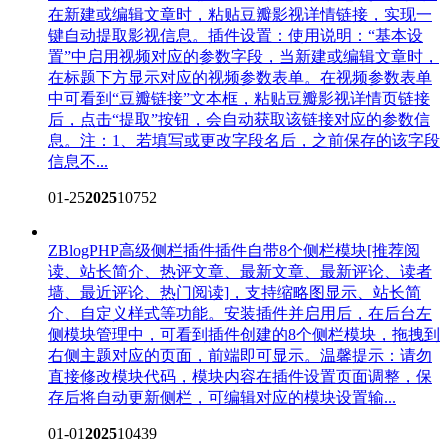
在新建或编辑文章时，粘贴豆瓣影视详情链接，实现一
键自动提取影视信息。插件设置：使用说明：“基本设
置”中启用视频对应的参数字段，当新建或编辑文章时，
在标题下方显示对应的视频参数表单。在视频参数表单
中可看到“豆瓣链接”文本框，粘贴豆瓣影视详情页链接
后，点击“提取”按钮，会自动获取该链接对应的参数信
息。注：1、若填写或更改字段名后，之前保存的该字段
信息不...
01-25
2025
10752
ZBlogPHP高级侧栏插件
插件自带8个侧栏模块[推荐阅
读、站长简介、热评文章、最新文章、最新评论、读者
墙、最近评论、热门阅读]，支持缩略图显示、站长简
介、自定义样式等功能。安装插件并启用后，在后台左
侧模块管理中，可看到插件创建的8个侧栏模块，拖拽到
右侧主题对应的页面，前端即可显示。温馨提示：请勿
直接修改模块代码，模块内容在插件设置页面调整，保
存后将自动更新侧栏，可编辑对应的模块设置输...
01-01
2025
10439