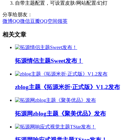
自带主题配置，可设置皮肤/网站配置/幻灯
分享给朋友：
微博
QQ
微信
豆瓣
QQ空间
领英
相关文章
拓源情侣主题Sweet发布！
zblog主题《拓源米折·正式版》V1.2发布
拓源网zblog主题《聚美优品》发布
拓源网响应式视觉主题TStar发布！